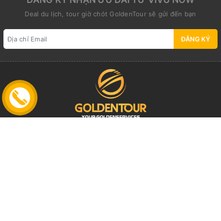
Deal du lịch, tour giờ chót GoldenTour sẽ gửi đến bạn
ĐĂNG KÝ
Địa chỉ:
25 Trương Hán Siêu Str., (Unit 201), Cửa Nam
Ward., Ha Noi
Email:
info@goldentour.vn
Điện thoại:
0967 966 777
Zalo:
0967 966 777
Giấy phép Lữ hành Quốc tế: 01-593/2014/CDLQGVN-GP LHQT