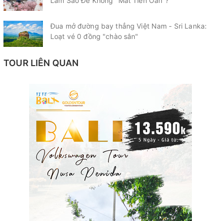
Làm Sao Để Không "Mất Tiền Oan"?
Đua mở đường bay thẳng Việt Nam - Sri Lanka:
Loạt vé 0 đồng "chào sân"
TOUR LIÊN QUAN