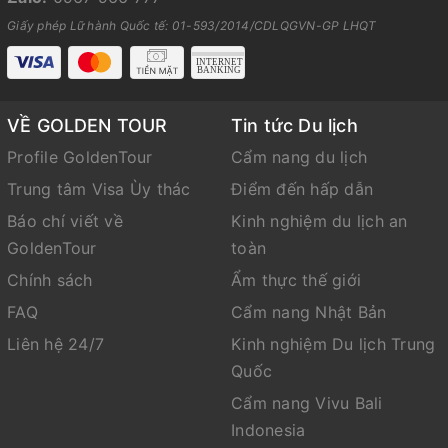
Giấy phép Lữ hành Quốc tế: 01-593/2014/CDLQGVN-GP LHQT
VỀ GOLDEN TOUR
Tin tức Du lịch
Profile GoldenTour
Cẩm nang du lịch
Trung tâm Visa Ùy thác
Điểm đến hấp dẫn
Báo chí viết về
Kinh nghiệm du lịch an
GoldenTour
toàn
Chính sách
Ẩm thực thế giới
FAQ
Cẩm nang Nhật Bản
Liên hệ 24/7
Kinh nghiệm Du lịch Trung
Quốc
Cẩm nang Vivu Bali
Indonesia