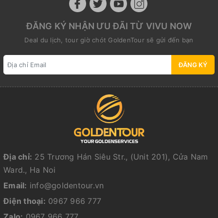
ĐĂNG KÝ NHẬN ƯU ĐÃI TỪ VIVU NOW
Deal du lịch, tour giờ chót GoldenTour sẽ gửi đến bạn
ĐĂNG KÝ
Địa chỉ:
25 Trương Hán Siêu Str., (Unit 201), Cửa Nam
Ward., Ha Noi
Email:
info@goldentour.vn
Điện thoại:
0967 966 777
Zalo:
0967 966 777