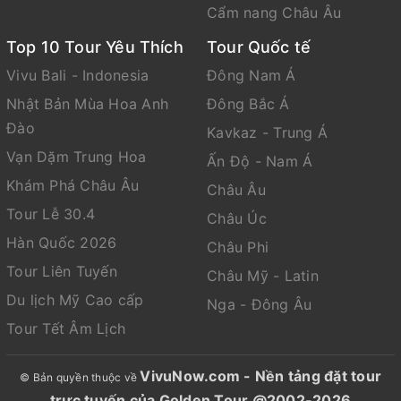
Cẩm nang Châu Âu
Top 10 Tour Yêu Thích
Tour Quốc tế
Vivu Bali - Indonesia
Đông Nam Á
Nhật Bản Mùa Hoa Anh
Đông Bắc Á
Đào
Kavkaz - Trung Á
Vạn Dặm Trung Hoa
Ấn Độ - Nam Á
Khám Phá Châu Âu
Châu Âu
Tour Lễ 30.4
Châu Úc
Hàn Quốc 2026
Châu Phi
Tour Liên Tuyến
Châu Mỹ - Latin
Du lịch Mỹ Cao cấp
Nga - Đông Âu
Tour Tết Âm Lịch
VivuNow.com - Nền tảng đặt tour
© Bản quyền thuộc về
trực tuyến của Golden Tour @2002-2026