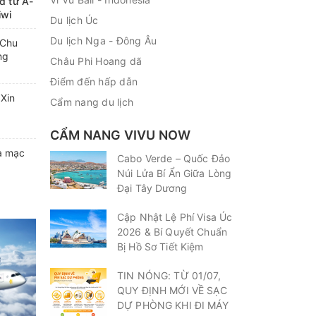
d từ A-
iwi
Du lịch Úc
Du lịch Nga - Đông Âu
 Chu
ng
Châu Phi Hoang dã
Điểm đến hấp dẫn
 Xin
Cẩm nang du lịch
CẨM NANG VIVU NOW
a mạc
Cabo Verde – Quốc Đảo
Núi Lửa Bí Ẩn Giữa Lòng
Đại Tây Dương
Cập Nhật Lệ Phí Visa Úc
2026 & Bí Quyết Chuẩn
Bị Hồ Sơ Tiết Kiệm
TIN NÓNG: TỪ 01/07,
QUY ĐỊNH MỚI VỀ SẠC
DỰ PHÒNG KHI ĐI MÁY