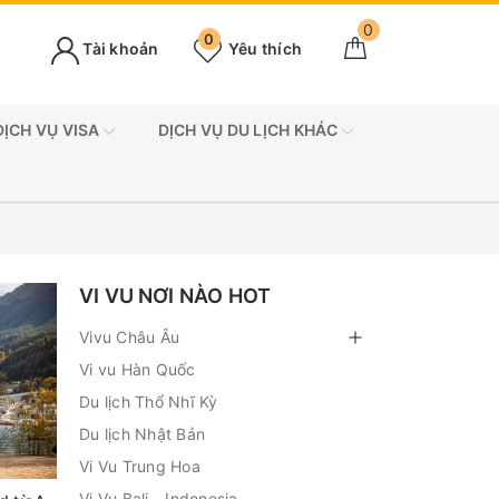
0
0
Tài khoản
Yêu thích
DỊCH VỤ VISA
DỊCH VỤ DU LỊCH KHÁC
VI VU NƠI NÀO HOT
Vivu Châu Âu
Vi vu Hàn Quốc
Du lịch Thổ Nhĩ Kỳ
Du lịch Nhật Bản
Vi Vu Trung Hoa
Vi Vu Bali - Indonesia