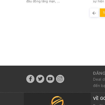
đầu đông lãng mạn, ...
sự hiện 
1
ĐĂNG
Deal d
đến b
VỀ G