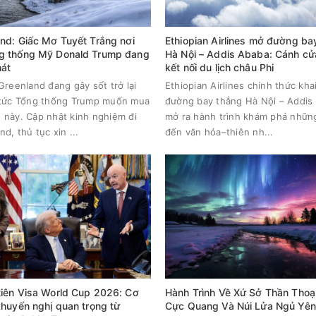
nd: Giấc Mơ Tuyết Trắng nơi
Ethiopian Airlines mở đường ba
g thống Mỹ Donald Trump đang
Hà Nội – Addis Ababa: Cánh cử
hát
kết nối du lịch châu Phi
 Greenland đang gây sốt trở lại
Ethiopian Airlines chính thức kha
 tức Tổng thống Trump muốn mua
đường bay thẳng Hà Nội – Addis
 này. Cập nhật kinh nghiệm đi
mở ra hành trình khám phá nhữn
d, thủ tục xin ...
đến văn hóa–thiên nh...
iên Visa World Cup 2026: Cơ
Hành Trình Về Xứ Sở Thần Thoại
khuyến nghị quan trọng từ
Cực Quang Và Núi Lửa Ngủ Yên