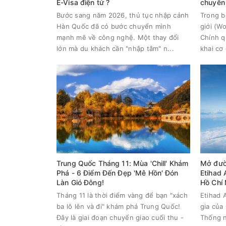
E-Visa điện tử ?
chuyên 
Bước sang năm 2026, thủ tục nhập cảnh
Trong b
Hàn Quốc đã có bước chuyển mình
giới (W
mạnh mẽ về công nghệ. Một thay đổi
Chính q
lớn mà du khách cần "nhập tâm" n...
khai cơ 
Trung Quốc Tháng 11: Mùa 'Chill' Khám
Mở đườ
Phá - 6 Điểm Đến Đẹp 'Mê Hồn' Đón
Etihad 
Làn Gió Đông!
Hồ Chí
Tháng 11 là thời điểm vàng để bạn "xách
Etihad 
ba lô lên và đi" khám phá Trung Quốc!
gia của
Đây là giai đoạn chuyển giao cuối thu -
Thống n