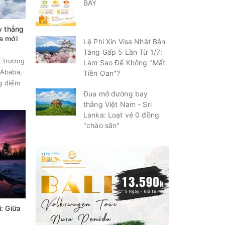
BAY
y thẳng
a mới
Lệ Phí Xin Visa Nhật Bản
Tăng Gấp 5 Lần Từ 1/7:
i trương
Làm Sao Để Không "Mất
 Ababa,
Tiền Oan"?
g điểm
Đua mở đường bay
thẳng Việt Nam - Sri
Lanka: Loạt vé 0 đồng
"chào sân"
: Giữa