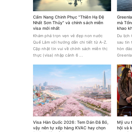
Cẩm Nang Chinh Phục "Thiên Hạ Đệ
Greenla
Nhất Sơn Thủy" và chính sách miễn
mà Tổn
visa mới nhất
khao k
Khám phá trọn vẹn vẻ đẹp non nước
Du lịch
Quế Lâm với hướng dẫn chi tiết từ A-Z.
sau tin
Cập nhật tin vui về chính sách miễn thị
hòn đảo
thực (visa) nhập cảnh 6 ...
Greenlan
Visa Hàn Quốc 2026: Tem Dán Đã Bỏ,
Mỹ ưu t
vậy nên tự xếp hàng KVAC hay chọn
hội và 