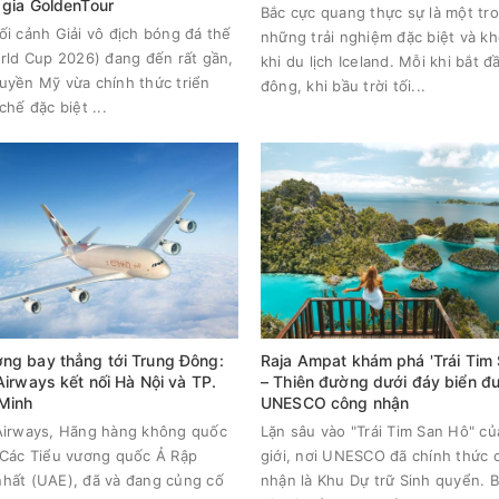
gia GoldenTour
Bắc cực quang thực sự là một tr
ối cảnh Giải vô địch bóng đá thế
những trải nghiệm đặc biệt và k
orld Cup 2026) đang đến rất gần,
khi du lịch Iceland. Mỗi khi bắt 
uyền Mỹ vừa chính thức triển
đông, khi bầu trời tối...
chế đặc biệt ...
ng bay thẳng tới Trung Đông:
Raja Ampat khám phá 'Trái Tim 
Airways kết nối Hà Nội và TP.
– Thiên đường dưới đáy biển đ
 Minh
UNESCO công nhận
Airways, Hãng hàng không quốc
Lặn sâu vào "Trái Tim San Hô" củ
 Các Tiểu vương quốc Ả Rập
giới, nơi UNESCO đã chính thức 
hất (UAE), đã và đang củng cố
nhận là Khu Dự trữ Sinh quyển. Bà