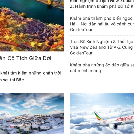
Kinh nghiệm du lịch New Zealan
Z: Hành trình khám phá xứ sở K
Khám phá thành phố biển ngọc
Hải - Nơi đàn hải âu vỗ cánh cù
GoldenTour
Trọn Bộ Kinh Nghiệm & Thủ Tục
Visa New Zealand Từ A-Z Cùng
GoldenTour
n Cổ Tích Giữa Đời
Khám phá những ốc đảo giữa s
cát mênh mông
khát tìm kiếm những chân trời
sơ, thì Bắc ...