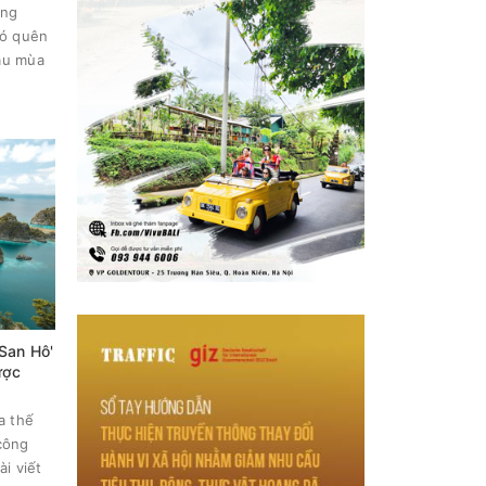
ong
hó quên
đầu mùa
San Hô'
ược
a thế
công
i viết