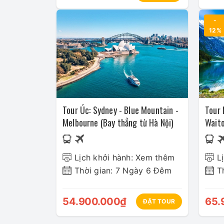
-
12%
Tour Úc: Sydney - Blue Mountain -
Tour 
Melbourne (Bay thẳng từ Hà Nội)
Waito
mới 
Lịch khởi hành: Xem thêm
L
Thời gian: 7 Ngày 6 Đêm
T
54.900.000₫
65.
ĐẶT TOUR