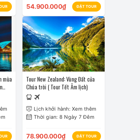
54.900.000₫
OUR
ĐẶT TOUR
ạn mùa
Tour New Zealand: Vùng Đất của
am
Chúa trời ( Tour Tết Âm lịch)
hêm
Lịch khởi hành: Xem thêm
êm
Thời gian: 8 Ngày 7 Đêm
78.900.000₫
OUR
ĐẶT TOUR