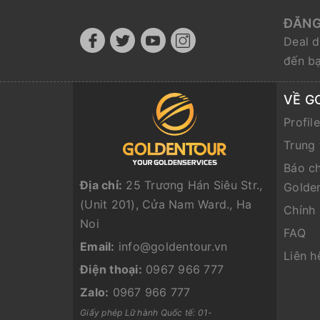
ĐĂNG
Deal d
đến b
VỀ G
Profil
Trung 
Báo ch
Địa chỉ:
25 Trương Hán Siêu Str.,
Golde
(Unit 201), Cửa Nam Ward., Ha
Chính
Noi
FAQ
Email:
info@goldentour.vn
Liên h
Điện thoại:
0967 966 777
Zalo:
0967 966 777
Giấy phép Lữ hành Quốc tế: 01-