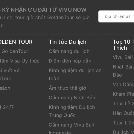
 KÝ NHẬN ƯU ĐÃI TỪ VIVU NOW
u lịch, tour giờ chót GoldenTour sẽ gửi
ạn
OLDEN TOUR
Tin tức Du lịch
Top 10 
Thích
e GoldenTour
Cẩm nang du lịch
Vivu Bali
tâm Visa Ùy thác
Điểm đến hấp dẫn
Nhật Bả
í viết về
Kinh nghiệm du lịch an
Đào
nTour
toàn
Vạn Dặm
 sách
Ẩm thực thế giới
Khám Ph
Cẩm nang Nhật Bản
Tour Lễ 
ệ 24/7
Kinh nghiệm Du lịch
Hàn Quố
Trung Quốc
Tour Liê
Cẩm nang Vivu Bali
Du lịch 
Indonesia