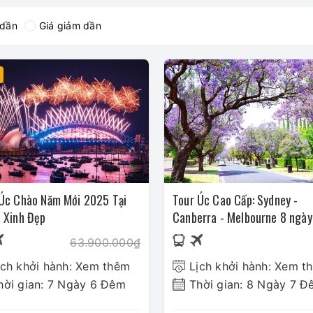
 dần
Giá giảm dần
Úc Chào Năm Mới 2025 Tại
Tour Úc Cao Cấp: Sydney -
 Xinh Đẹp
Canberra - Melbourne 8 ngày
63.900.000₫
ịch khởi hành: Xem thêm
Lịch khởi hành: Xem t
hời gian: 7 Ngày 6 Đêm
Thời gian: 8 Ngày 7 Đ