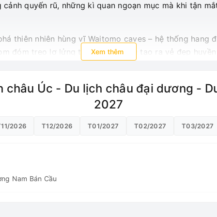
cảnh quyến rũ, những kì quan ngoạn mục mà khi tận mắt
há thiên nhiên hùng vĩ Waitomo caves – hệ thống hang 
om đóm treo lơ lửng trên thành hàng tạo ra vẻ đẹp huyền 
Xem thêm
ch châu Úc - Du lịch châu đại dương - 
2027
T11/2026
T12/2026
T01/2027
T02/2027
T03/2027
ường Nam Bán Cầu