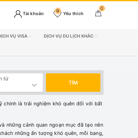
0
0
Tài khoản
Yêu thích
DỊCH VỤ VISA
DỊCH VỤ DU LỊCH KHÁC
h từ
TÌM
 chính là trải nghiệm khó quên đối với bất
ớn và những cảnh quan ngoạn mục đã tạo nên
 khách những ấn tượng khó quên, mỗi bang,