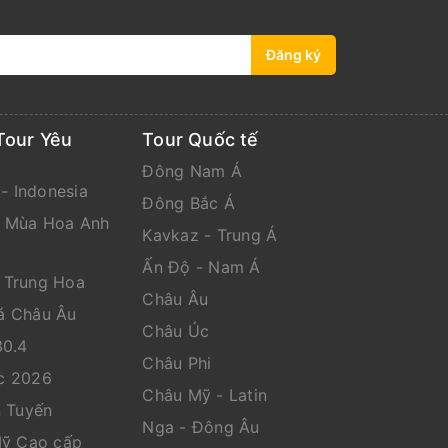
Đăng ký
Tour Yêu
Tour Quốc tế
Đông Nam Á
 - Indonesia
Đông Bắc Á
n Mùa Hoa Anh
Kavkaz - Trung Á
Ấn Độ - Nam Á
 Trung Hoa
Châu Âu
á Châu Âu
Châu Úc
30.4
Châu Phi
c 2026
Châu Mỹ - Latin
n Tuyến
Nga - Đông Âu
Mỹ Cao cấp