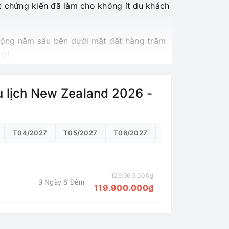
 chứng kiến đã làm cho không ít du khách
động nằm sâu bên dưới mặt đất hàng trăm
bí.
Du lịch New Zealand 2026 -
T04/2027
T05/2027
T06/2027
T07/2027
129.900.000₫
9 Ngày 8 Đêm
119.900.000₫