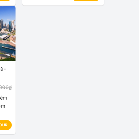
a -
.000₫
hêm
êm
OUR