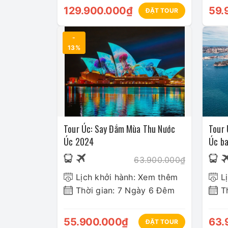
129.900.000₫
59.
ĐẶT TOUR
-
13%
Tour Úc: Say Đắm Mùa Thu Nước
Tour 
Úc 2024
Úc ba
63.900.000₫
Lịch khởi hành: Xem thêm
L
Thời gian: 7 Ngày 6 Đêm
T
55.900.000₫
63.
ĐẶT TOUR