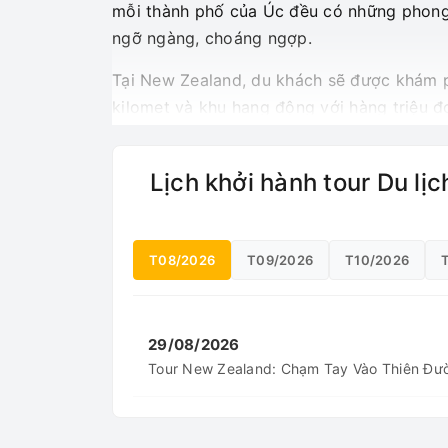
mỗi thành phố của Úc đều có những phong 
ngỡ ngàng, choáng ngợp.
Tại New Zealand, du khách sẽ được khám p
kilomet và khu hang động với hàng triệu đ
Lịch khởi hành tour Du lị
T08/2026
T09/2026
T10/2026
29/08/2026
Tour New Zealand: Chạm Tay Vào Thiên Đ