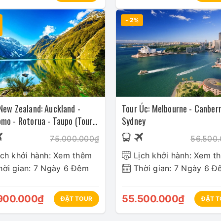
- 2%
New Zealand: Auckland -
Tour Úc: Melbourne - Canberr
mo - Rotorua - Taupo (Tour
Sydney
2024)
75.000.000₫
56.500
ịch khởi hành: Xem thêm
Lịch khởi hành: Xem t
hời gian: 7 Ngày 6 Đêm
Thời gian: 7 Ngày 6 Đ
900.000₫
55.500.000₫
ĐẶT TOUR
ĐẶT T