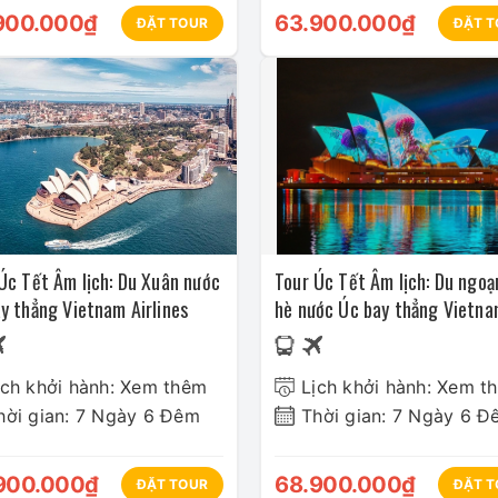
900.000₫
63.900.000₫
ĐẶT TOUR
ĐẶT T
Úc Tết Âm lịch: Du Xuân nước
Tour Úc Tết Âm lịch: Du ngo
y thẳng Vietnam Airlines
hè nước Úc bay thẳng Vietn
Airlines
ịch khởi hành: Xem thêm
Lịch khởi hành: Xem t
hời gian: 7 Ngày 6 Đêm
Thời gian: 7 Ngày 6 Đ
900.000₫
68.900.000₫
ĐẶT TOUR
ĐẶT T