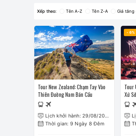
Xếp theo:
Tên A-Z
Tên Z-A
Giá tăng
- 6%
Tour New Zealand: Chạm Tay Vào
Tour 
Thiên Đường Nam Bán Cầu
Xứ Sở
Lịch khởi hành: 29/08/2026
L
Thời gian: 9 Ngày 8 Đêm
T