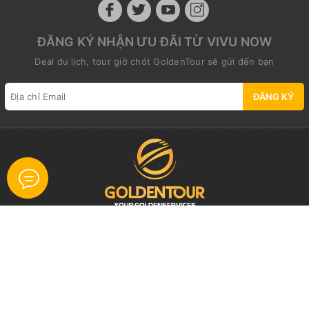
ĐĂNG KÝ NHẬN ƯU ĐÃI TỪ VIVU NOW
Deal du lịch, tour giờ chót GoldenTour sẽ gửi đến bạn
ĐĂNG KÝ
Địa chỉ:
25 Trương Hán Siêu Str., (Unit 201), Cửa Nam
Ward., Ha Noi
Email:
info@goldentour.vn
Điện thoại:
0967 966 777