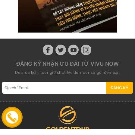
ĐĂNG KÝ NHẬN ƯU ĐÃI TỪ VIVU NOW
Deal du lịch, tour giờ chót GoldenTour sẽ gửi đến bạn
ĐĂNG KÝ