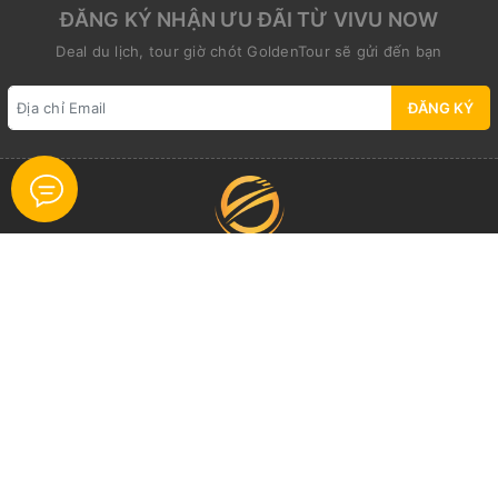
ĐĂNG KÝ NHẬN ƯU ĐÃI TỪ VIVU NOW
Deal du lịch, tour giờ chót GoldenTour sẽ gửi đến bạn
ĐĂNG KÝ
Địa chỉ:
25 Trương Hán Siêu Str., (Unit 201), Cửa Nam
Ward., Ha Noi
Email:
info@goldentour.vn
Điện thoại:
0967 966 777
Zalo:
0967 966 777
Giấy phép Lữ hành Quốc tế: 01-593/2014/CDLQGVN-GP LHQT