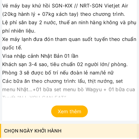
Vé máy bay khứ hồi SGN-KIX // NRT-SGN Vietjet Air
(20kg hành lý + 07kg xách tay) theo chương trình.
Lệ phí sân bay 2 nước, thuế an ninh hàng không và phụ
phí nhiên liệu.
Xe máy lạnh đưa đón tham quan suốt tuyến theo chuẩn
quốc tế.
Visa nhập cảnh Nhật Bản 01 lần
Khách sạn 3-4 sao, tiêu chuẩn 02 người lớn/ phòng.
Phòng 3 sẽ được bố trí nếu đoàn lẻ nam/lẻ nữ
Các bữa ăn theo chương trình: lẩu, thịt nướng, set
menu Nhật…+01 bữa set menu bò Wagyu + 01 bữa cua
Tuyết “ALL YOU CAN EAT”
Vé tham quan vào cổng 1 lần theo chương trình.
Xem thêm
Bảo hiểm du lịch toàn cầu.
Hướng dẫn viên tiếng Việt phục vụ suốt tuyến.
CHỌN NGÀY KHỞI HÀNH
Nón du lịch