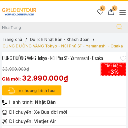
0
0
Trang chủ
Du lịch Nhật Bản - Khách đoàn
CUNG ĐƯỜNG VÀNG Tokyo - Núi Phú Sĩ - Yamanashi - Osaka
CUNG ĐƯỜNG VÀNG Tokyo - Núi Phú Sĩ - Yamanashi - Osaka
Tiết kiệm
33.990.000₫
-3%
32.990.000₫
Giá mới:
In chương trình tour
Hành trình:
Nhật Bản
Di chuyển:
Xe Bus đời mới
Di chuyển:
Vietjet Air