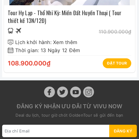
Tour Hy Lạp - Thổ Nhĩ Kỳ: Miền Đất Huyền Thoại ( Tour
thiết kế 13N/12Đ)
110.900.000₫
Lịch khởi hành: Xem thêm
Thời gian: 13 Ngày 12 Đêm
108.900.000₫
ĐẶT TOUR
ĐĂNG KÝ NHẬN ƯU ĐÃI TỪ VIVU NOW
Deal du lịch, tour giờ chót GoldenTour sẽ gửi đến bạn
ĐĂNG KÝ