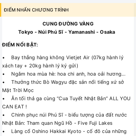
ĐIỂM NHẤN CHƯƠNG TRÌNH
CUNG ĐƯỜNG VÀNG
Tokyo - Núi Phú Sĩ - Yamanashi - Osaka
ĐIỂM NỔI BẬT:
• Bay thẳng hàng không Vietjet Air (07kg hành lý
xách tay + 20kg hành lý ký gửi)
• Ngắm hoa mùa hè: hoa chi anh, hoa oải hương...
• Thưởng thức Bò Wagyu đặc sản nổi tiếng xứ sở
Mặt Trời Mọc
• Ăn tối thả ga cùng “Cua Tuyết Nhật Bản” ALL YOU
CAN EAT !
• Chinh phục núi Phú Sĩ - biểu tượng của đất nước
Nhật Bản: Tham quan Ngũ Hồ - Five Fuji Lakes
• Làng cổ Oshino Hakkai Kyoto - cố đô của những