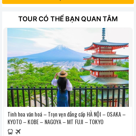
TOUR CÓ THỂ BẠN QUAN TÂM
Tinh hoa văn hoá – Trọn vẹn đẳng cấp HÀ NỘI – OSAKA –
KYOTO – KOBE – NAGOYA – MT FUJI – TOKYO