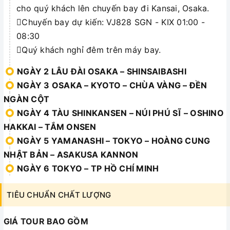
cho quý khách lên chuyến bay đi Kansai, Osaka.
Chuyến bay dự kiến: VJ828 SGN - KIX 01:00 -
08:30
Quý khách nghỉ đêm trên máy bay.
NGÀY 2 LÂU ĐÀI OSAKA – SHINSAIBASHI
NGÀY 3 OSAKA – KYOTO – CHÙA VÀNG – ĐỀN
NGÀN CỘT
NGÀY 4 TÀU SHINKANSEN – NÚI PHÚ SĨ – OSHINO
HAKKAI – TẮM ONSEN
NGÀY 5 YAMANASHI – TOKYO – HOÀNG CUNG
NHẬT BẢN – ASAKUSA KANNON
NGÀY 6 TOKYO – TP HỒ CHÍ MINH
TIÊU CHUẨN CHẤT LƯỢNG
GIÁ TOUR BAO GỒM