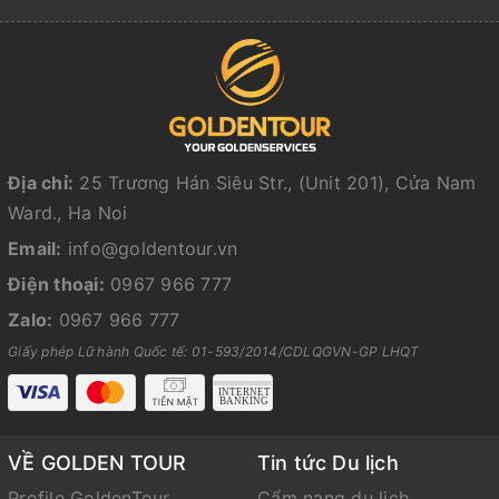
Địa chỉ:
25 Trương Hán Siêu Str., (Unit 201), Cửa Nam
Ward., Ha Noi
Email:
info@goldentour.vn
Điện thoại:
0967 966 777
Zalo:
0967 966 777
Giấy phép Lữ hành Quốc tế: 01-593/2014/CDLQGVN-GP LHQT
VỀ GOLDEN TOUR
Tin tức Du lịch
Profile GoldenTour
Cẩm nang du lịch