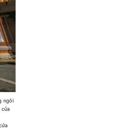
g ngôi
g của
 cửa