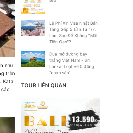
BAY
Lệ Phí Xin Visa Nhật Bản
Tăng Gấp 5 Lần Từ 1/7:
Làm Sao Để Không "Mất
Tiền Oan"?
Đua mở đường bay
thẳng Việt Nam - Sri
nh như
Lanka: Loạt vé 0 đồng
"chào sân"
ng trên
. Kata
TOUR LIÊN QUAN
y các