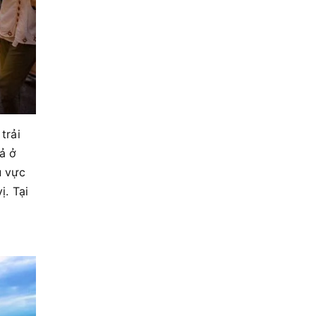
trải
ả ở
u vực
. Tại