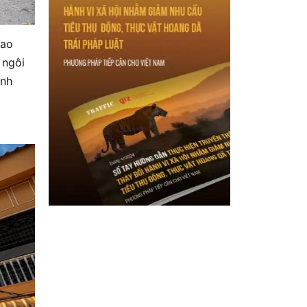
hao
 ngôi
ảnh