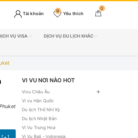
0
0
Tài khoản
Yêu thích
DỊCH VỤ VISA
DỊCH VỤ DU LỊCH KHÁC
uket
h
VI VU NƠI NÀO HOT
Vivu Châu Âu
Vi vu Hàn Quốc
 Phuket
Du lịch Thổ Nhĩ Kỳ
Du lịch Nhật Bản
Vi Vu Trung Hoa
Vi Vu Bali - Indonesia
[+]