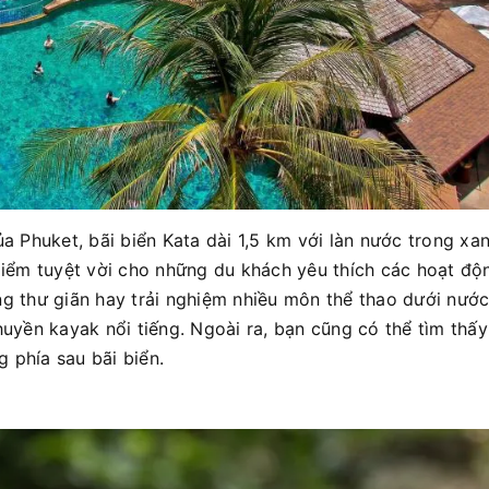
ủa Phuket, bãi biển Kata dài 1,5 km với làn nước trong xa
 điểm tuyệt vời cho những du khách yêu thích các hoạt độ
ng thư giãn hay trải nghiệm nhiều môn thể thao dưới nước
huyền kayak nổi tiếng. Ngoài ra, bạn cũng có thể tìm thấ
 phía sau bãi biển.