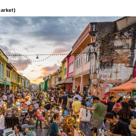
arket)