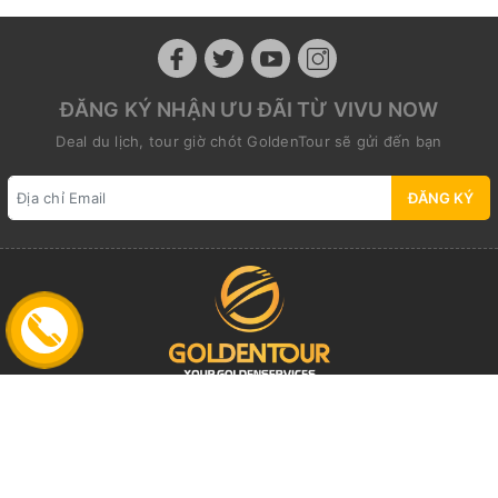
ĐĂNG KÝ NHẬN ƯU ĐÃI TỪ VIVU NOW
Deal du lịch, tour giờ chót GoldenTour sẽ gửi đến bạn
ĐĂNG KÝ
Địa chỉ:
25 Trương Hán Siêu Str., (Unit 201), Cửa Nam
Ward., Ha Noi
Email:
info@goldentour.vn