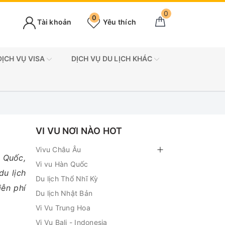
0
0
Tài khoản
Yêu thích
DỊCH VỤ VISA
DỊCH VỤ DU LỊCH KHÁC
VI VU NƠI NÀO HOT
Vivu Châu Âu
 Quốc,
Vi vu Hàn Quốc
du lịch
Du lịch Thổ Nhĩ Kỳ
iễn phí
Du lịch Nhật Bản
Vi Vu Trung Hoa
Vi Vu Bali - Indonesia