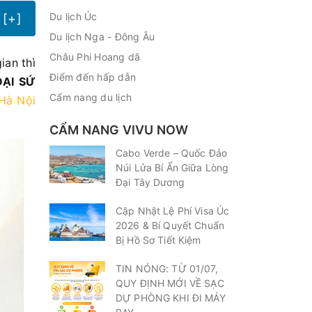
Du lịch Úc
[+]
Du lịch Nga - Đông Âu
Châu Phi Hoang dã
ian thì
Điểm đến hấp dẫn
ẠI SỨ
Cẩm nang du lịch
 Hà Nội
CẨM NANG VIVU NOW
Cabo Verde – Quốc Đảo
Núi Lửa Bí Ẩn Giữa Lòng
Đại Tây Dương
Cập Nhật Lệ Phí Visa Úc
2026 & Bí Quyết Chuẩn
Bị Hồ Sơ Tiết Kiệm
TIN NÓNG: TỪ 01/07,
QUY ĐỊNH MỚI VỀ SẠC
DỰ PHÒNG KHI ĐI MÁY