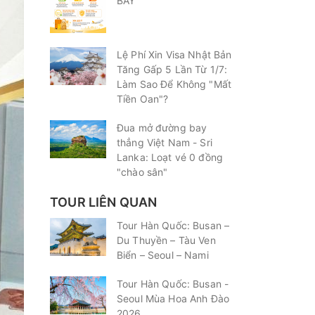
BAY
Lệ Phí Xin Visa Nhật Bản
Tăng Gấp 5 Lần Từ 1/7:
Làm Sao Để Không "Mất
Tiền Oan"?
Đua mở đường bay
thẳng Việt Nam - Sri
Lanka: Loạt vé 0 đồng
"chào sân"
TOUR LIÊN QUAN
Tour Hàn Quốc: Busan –
Du Thuyền – Tàu Ven
Biển – Seoul – Nami
Tour Hàn Quốc: Busan -
Seoul Mùa Hoa Anh Đào
2026