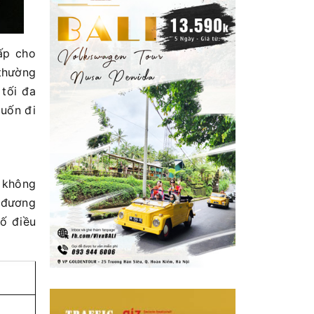
cấp cho
 thường
tối đa
muốn đi
y không
n đương
ố điều