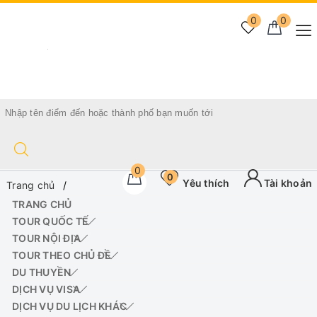
0
0
0
0
Yêu thích
Tài khoản
Trang chủ
TRANG CHỦ
TOUR QUỐC TẾ
TOUR NỘI ĐỊA
TOUR THEO CHỦ ĐỀ
DU THUYỀN
DỊCH VỤ VISA
DỊCH VỤ DU LỊCH KHÁC