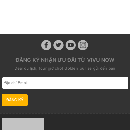
ĐĂNG KÝ NHẬN ƯU ĐÃI TỪ VIVU NOW
Deal du lịch, tour giờ chót GoldenTour sẽ gửi đến bạn
ĐĂNG KÝ