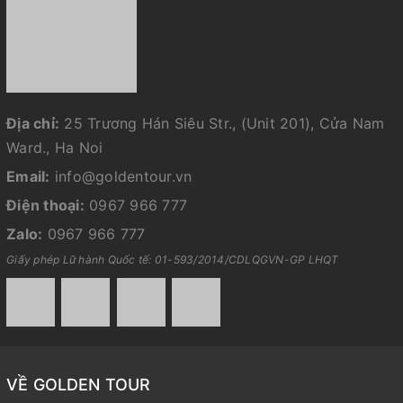
Địa chỉ:
25 Trương Hán Siêu Str., (Unit 201), Cửa Nam
Ward., Ha Noi
Email:
info@goldentour.vn
Điện thoại:
0967 966 777
Zalo:
0967 966 777
Giấy phép Lữ hành Quốc tế: 01-593/2014/CDLQGVN-GP LHQT
VỀ GOLDEN TOUR