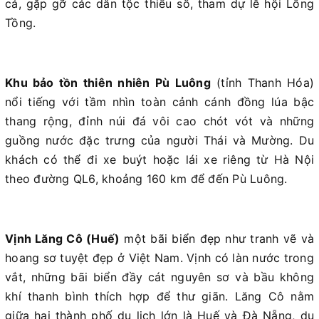
cá, gặp gỡ các dân tộc thiểu số, tham dự lễ hội Lồng
Tồng.
Khu bảo tồn thiên nhiên Pù Luông
(tỉnh Thanh Hóa)
nổi tiếng với tầm nhìn toàn cảnh cánh đồng lúa bậc
thang rộng, đỉnh núi đá vôi cao chót vót và những
guồng nước đặc trưng của người Thái và Mường. Du
khách có thể đi xe buýt hoặc lái xe riêng từ Hà Nội
theo đường QL6, khoảng 160 km để đến Pù Luông.
Vịnh Lăng Cô (Huế)
một bãi biển đẹp như tranh vẽ và
hoang sơ tuyệt đẹp ở Việt Nam. Vịnh có làn nước trong
vắt, những bãi biển đầy cát nguyên sơ và bầu không
khí thanh bình thích hợp để thư giãn. Lăng Cô nằm
giữa hai thành phố du lịch lớn là Huế và Đà Nẵng, du