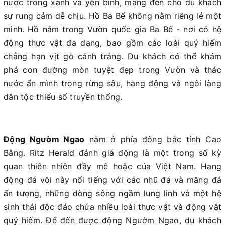
nước trong xanh và yên bình, mang đến cho du khách
sự rung cảm dễ chịu. Hồ Ba Bể không nằm riêng lẻ một
mình. Hồ nằm trong Vườn quốc gia Ba Bể - nơi có hệ
động thực vật đa dạng, bao gồm các loài quý hiếm
chẳng hạn vịt gỗ cánh trắng. Du khách có thể khám
phá con đường mòn tuyệt đẹp trong Vườn và thác
nước ẩn mình trong rừng sâu, hang động và ngôi làng
dân tộc thiểu số truyền thống.
Động Ngườm Ngao
nằm ở phía đông bắc tỉnh Cao
Bằng. Ritz Herald đánh giá động là một trong số kỳ
quan thiên nhiên đầy mê hoặc của Việt Nam. Hang
động đá vôi này nổi tiếng với các nhũ đá và măng đá
ấn tượng, những dòng sông ngầm lung linh và một hệ
sinh thái độc đáo chứa nhiều loài thực vật và động vật
quý hiếm. Để đến được động Ngườm Ngao, du khách