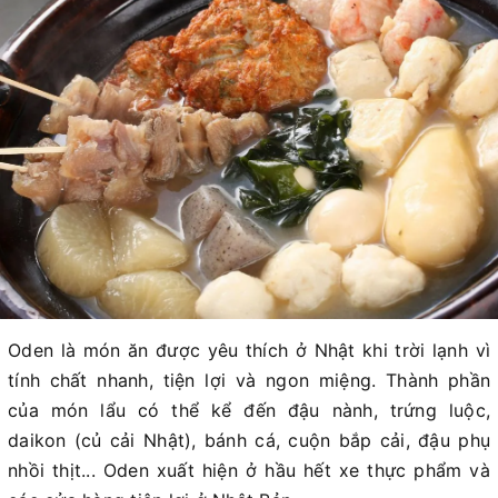
Oden là món ăn được yêu thích ở Nhật khi trời lạnh vì
tính chất nhanh, tiện lợi và ngon miệng. Thành phần
của món lẩu có thể kể đến đậu nành, trứng luộc,
daikon (củ cải Nhật), bánh cá, cuộn bắp cải, đậu phụ
nhồi thịt... Oden xuất hiện ở hầu hết xe thực phẩm và