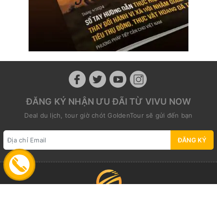
ĐĂNG KÝ NHẬN ƯU ĐÃI TỪ VIVU NOW
Deal du lịch, tour giờ chót GoldenTour sẽ gửi đến bạn
ĐĂNG KÝ