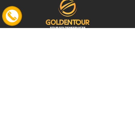
Địa chỉ:
25 Trương Hán Siêu Str., (Unit 201), Cửa Nam
Ward., Ha Noi
Email:
info@goldentour.vn
Điện thoại:
0967 966 777
Zalo:
0967 966 777
Giấy phép Lữ hành Quốc tế: 01-593/2014/CDLQGVN-GP LHQT
VỀ GOLDEN TOUR
Tin tức Du lịch
Profile GoldenTour
Cẩm nang du lịch
Trung tâm Visa Ùy thác
Điểm đến hấp dẫn