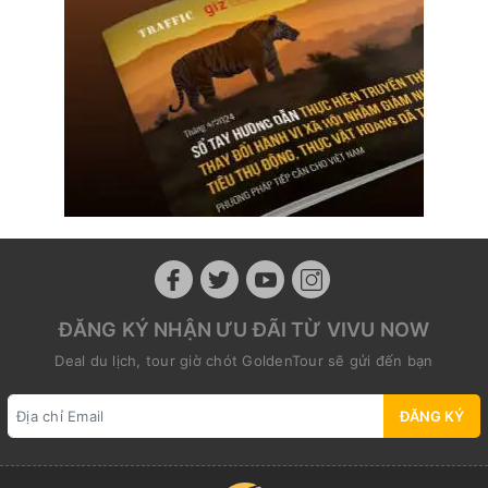
ĐĂNG KÝ NHẬN ƯU ĐÃI TỪ VIVU NOW
Deal du lịch, tour giờ chót GoldenTour sẽ gửi đến bạn
ĐĂNG KÝ