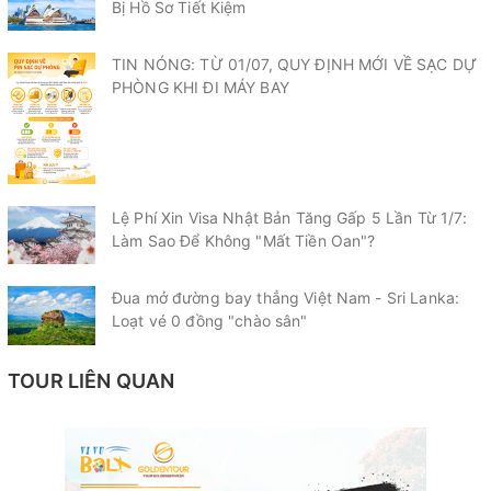
Bị Hồ Sơ Tiết Kiệm
TIN NÓNG: TỪ 01/07, QUY ĐỊNH MỚI VỀ SẠC DỰ
PHÒNG KHI ĐI MÁY BAY
Lệ Phí Xin Visa Nhật Bản Tăng Gấp 5 Lần Từ 1/7:
Làm Sao Để Không "Mất Tiền Oan"?
Đua mở đường bay thẳng Việt Nam - Sri Lanka:
Loạt vé 0 đồng "chào sân"
TOUR LIÊN QUAN