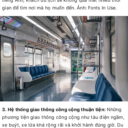
tiếng Anh, khách du lịch sẽ không quá mất nhiều thời
gian để tìm nơi mà họ muốn đến. Ảnh: Fonts In Use.
3. Hệ thống giao thông công cộng thuận tiện:
Những
phương tiện giao thông công cộng như tàu điện ngầm,
xe buýt, xe lửa khá rộng rãi và khởi hành đúng giờ. Du