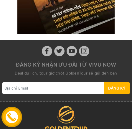
ĐĂNG KÝ NHẬN ƯU ĐÃI TỪ VIVU NOW
Deal du lịch, tour giờ chót GoldenTour sẽ gửi đến bạn
ĐĂNG KÝ