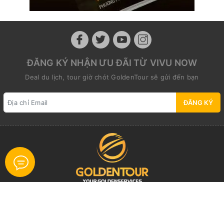
ĐĂNG KÝ NHẬN ƯU ĐÃI TỪ VIVU NOW
Deal du lịch, tour giờ chót GoldenTour sẽ gửi đến bạn
ĐĂNG KÝ
Địa chỉ:
25 Trương Hán Siêu Str., (Unit 201), Cửa Nam
Ward., Ha Noi