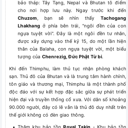
bảo tháp: Tây Tạng, Nepal và Bhutan tô điểm
cho nơi hợp lưu này. Ngay trước khi đến
Chuzom
, bạn sẽ nhìn thấy
Tachogang
Lhakhang
ở phía bên trái, "ngôi đền của con
ngựa tuyệt vời". Đây là một ngôi đền tư nhân,
được xây dựng vào thế kỷ 15, do một lần hiện
thân của Balaha, con ngựa tuyệt vời, một biểu
tượng của
Chenrezig, Đức Phật Từ bi
.
Khi đến Thimphu, làm thủ tục nhận phòng khách
sạn. Thủ đô của Bhutan và là trung tâm hành chính,
tôn giáo và thương mại, Thimphu là một thành phố
độc đáo với sự kết hợp đặc sắc giữa sự phát triển
hiện đại và truyền thống cổ xưa. Với dân số khoảng
90.000 người, đây có lẽ vẫn là thủ đô duy nhất trên
thế giới không có đèn giao thông.
Thăm khu bảo tồn
Royal Takin
- Khu bảo tồn