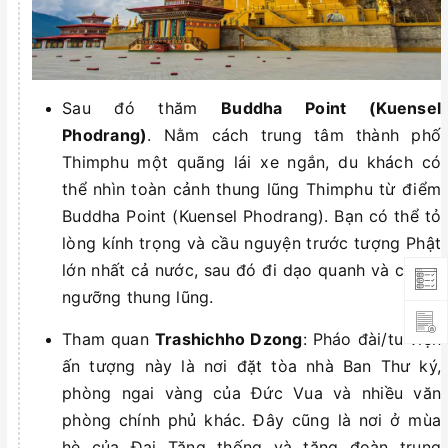
Sau đó thăm
Buddha Point (Kuensel
Phodrang)
. Nằm cách trung tâm thành phố
Thimphu một quãng lái xe ngắn, du khách có
thể nhìn toàn cảnh thung lũng Thimphu từ điểm
Buddha Point (Kuensel Phodrang). Bạn có thể tỏ
lòng kính trọng và cầu nguyện trước tượng Phật
lớn nhất cả nước, sau đó đi dạo quanh và chiêm
ngưỡng thung lũng.
Tham quan
Trashichho Dzong
: Pháo đài/tu viện
ấn tượng này là nơi đặt tòa nhà Ban Thư ký,
phòng
ngai vàng của Đức Vua và nhiều văn
phòng chính phủ khác. Đây cũng là nơi ở mùa
hè của Đại Tăng thống và tăng đoàn trung