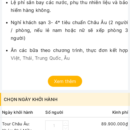
Lệ phí sân bay các nước, phụ thu nhiên liệu và bảo
hiểm hàng không.
Nghỉ khách sạn 3- 4* tiêu chuẩn Châu Âu (2 người
/ phòng, nếu lẻ nam hoặc nữ sẽ xếp phòng 3
người)
Ăn các bữa theo chương trình, thực đơn kết hợp
Việt, Thái, Trung Quốc, Âu
Xe ô tô máy lạnh đưa đón đoàn theo chương trình.
Xem thêm
Lệ phí thăm quan thắng cảnh, vui chơi giải trí theo
chương trình (vào cửa 1 lần):
CHỌN NGÀY KHỞI HÀNH
Công viên Parc Guell
Ngày khởi hành
Số người
Kinh phí
Cung điện Pena
Tour Châu Âu:
89.900.000₫
Hướng dẫn viên tiếng Việt chuyên nghiệp đi theo