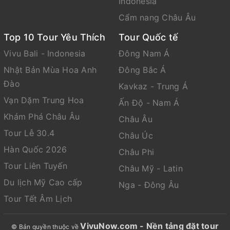
Indonesia
TRƯỜNG HỢP QUÝ KHÁCH ĐÃ PHẪU THUẬT THẨM
Cẩm nang Châu Âu
MỸ, YÊU CẦU TRƯỚC KHI XUẤT CẢNH PHẢI ĐỔI HỘ
Top 10 Tour Yêu Thích
Tour Quốc tế
CHIẾU VÀ PHẢI THÔNG BÁO CHO CÔNG TY DU LỊCH
KHI ĐĂNG KÝ TOUR – CÔNG TY DU LỊCH SẼ KHÔNG
Vivu Bali - Indonesia
Đông Nam Á
CHỊU TRÁCH NHIỆM VỚI TRƯỜNG HỢP QUÝ KHÁCH
Nhật Bản Mùa Hoa Anh
Đông Bắc Á
HÀNG KHÔNG THÔNG BÀO VÀ KHÔNG ĐƯỢC XUẤT
Đào
Kavkaz - Trung Á
CẢNH
Vạn Dặm Trung Hoa
Ấn Độ - Nam Á
Đặt tour hoặc tìm hiểu thêm thông tin, vui lòng liên lạc
Khám Phá Châu Âu
Châu Âu
GOLDENTOUR & CONVENTION
Tour Lễ 30.4
Châu Úc
Hàn Quốc 2026
Tel: 024.3 944 6006 - 0939446006 eMail:
Châu Phi
info@goldentour.vn
Tour Liên Tuyến
Châu Mỹ - Latin
Fanpage: Fb.com/goldentour.vn Fb.com/VivuBali /CC -
Du lịch Mỹ Cao cấp
Nga - Đông Âu
Ngo Thi Hong 1
Tour Tết Âm Lịch
Website: www.GoldenTour.vn , www.dulichcongvu.com
, www.tourEu.vn
VivuNow.com - Nền tảng đặt tour
© Bản quyền thuộc về