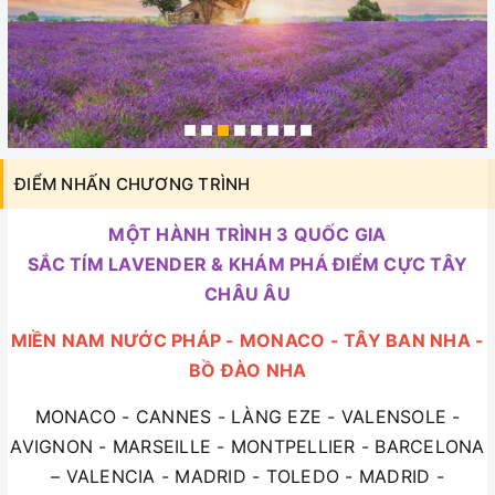
ĐIỂM NHẤN CHƯƠNG TRÌNH
MỘT HÀNH TRÌNH 3 QUỐC GIA
SẮC TÍM LAVENDER & KHÁM PHÁ ĐIỂM CỰC TÂY
CHÂU ÂU
MIỀN NAM NƯỚC PHÁP - MONACO - TÂY BAN NHA -
BỒ ĐÀO NHA
MONACO - CANNES - LÀNG EZE - VALENSOLE -
AVIGNON - MARSEILLE - MONTPELLIER - BARCELONA
– VALENCIA - MADRID - TOLEDO - MADRID -