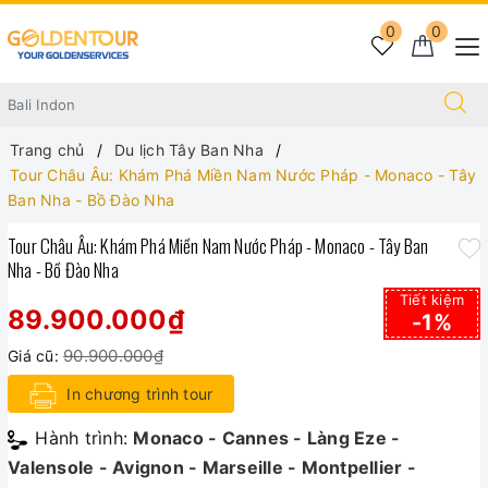
0
0
Trang chủ
Du lịch Tây Ban Nha
Tour Châu Âu: Khám Phá Miền Nam Nước Pháp - Monaco - Tây
Ban Nha - Bồ Đào Nha
Tour Châu Âu: Khám Phá Miền Nam Nước Pháp - Monaco - Tây Ban
Nha - Bồ Đào Nha
Tiết kiệm
89.900.000₫
-1%
90.900.000₫
Giá cũ:
In chương trình tour
Hành trình:
Monaco - Cannes - Làng Eze -
Valensole - Avignon - Marseille - Montpellier -