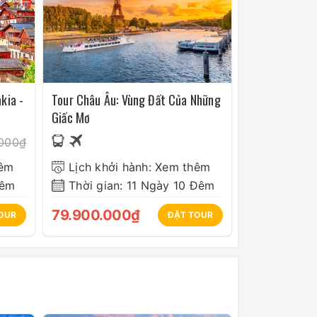
kia -
Tour Châu Âu: Vùng Đất Của Những
Giấc Mơ
.000₫
hêm
Lịch khởi hành: Xem thêm
Đêm
Thời gian: 11 Ngày 10 Đêm
79.900.000₫
OUR
ĐẶT TOUR