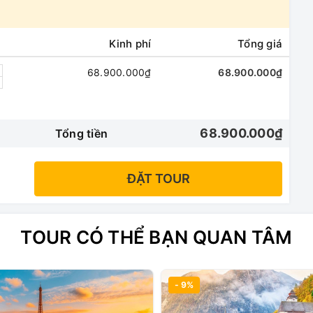
Kinh phí
Tổng giá
ồi thường tối đa: 50,000USD/ khách/ vụ, bảo hiểm
68.900.000₫
68.900.000₫
68.900.000₫
Tổng tiền
ĐẶT TOUR
oại, giặt là quần áo, hành lý quá cước…
ng trình.
TOUR CÓ THỂ BẠN QUAN TÂM
xe ở các nước (80 EUR/khách cho cả hành trình)
- 9%
ch mang quốc tịch nước ngoài.