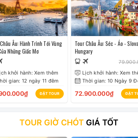
rước ngày kết thúc Tour
 Châu Âu: Hành Trình Tới Vùng
Tour Châu Âu: Séc - Áo - Slova
Của Những Giấc Mơ
Hungary
hạn
79.900
 vui lòng đi làm bị trú bổ xung
ịch khởi hành: Xem thêm
Lịch khởi hành: Xem t
hời gian: 12 ngày 11 đêm
Thời gian: 10 Ngày 9 
khách. Và thanh toán nốt số tiền còn lại trước ngày
900.000₫
72.900.000₫
ĐẶT TOUR
ĐẶT T
các dịp diễn ra hội chợ lớn tại Châu Âu. Khách sạn
cận, phù hợp nhưng vẫn đảm bảo điểm tham quan và
TOUR GIỜ CHÓT
GIÁ TỐT
ó thể thay đổi đến ngày cuối cùng do khách sạn
g, chúng tôi sẽ thay đổi khách sạn nhưng vẫn đảm