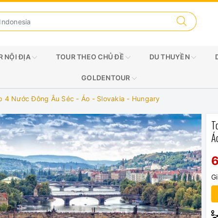
 NỘI ĐỊA
TOUR THEO CHỦ ĐỀ
DU THUYỀN
GOLDENTOUR
p 4 Nước Đông Âu Séc - Áo - Slovakia - Hungary
T
Á
G