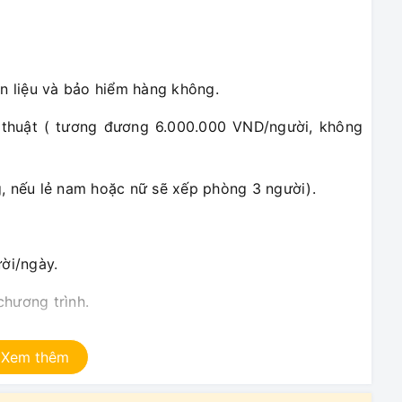
ên liệu và bảo hiểm hàng không.
h thuật ( tương đương 6.000.000 VND/người, không
g, nếu lẻ nam hoặc nữ sẽ xếp phòng 3 người).
ười/ngày.
chương trình.
 giải trí theo chương trình (Thưởng thức bia tươi ;
Xem thêm
hiệp đi theo đoàn từ Việt Nam