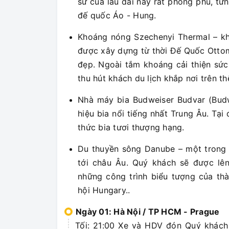
sử của lâu đài này rất phong phú, từn
đế quốc Áo - Hung.
Khoáng nóng Szechenyi Thermal – kh
được xây dựng từ thời Đế Quốc Ott
đẹp. Ngoài tắm khoáng cải thiện sức
thu hút khách du lịch khắp nơi trên thế
Nhà máy bia Budweiser Budvar (Bud
hiệu bia nổi tiếng nhất Trung Âu. Tạ
thức bia tươi thượng hạng.
Du thuyền sông Danube – một trong n
tới châu Âu. Quý khách sẽ được lê
những công trình biểu tượng của th
hội Hungary..
Ngày 01: Hà Nội / TP HCM - Prague
Tối: 21:00 Xe và HDV đón Quý khách 