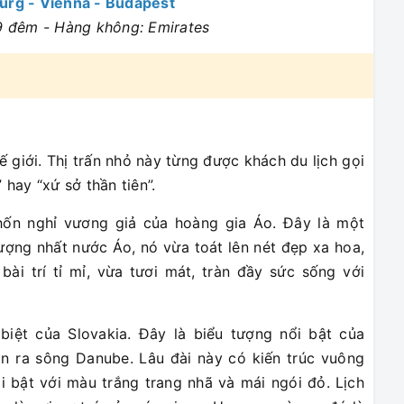
burg - Vienna - Budapest
 9 đêm - Hàng không: Emirates
hế giới. Thị trấn nhỏ này từng được khách du lịch gọi
 hay “xứ sở thần tiên”.
ốn nghỉ vương giả của hoàng gia Áo. Đây là một
tượng nhất nước Áo, nó vừa toát lên nét đẹp xa hoa,
ài trí tỉ mỉ, vừa tươi mát, tràn đầy sức sống với
 biệt của Slovakia. Đây là biểu tượng nổi bật của
ìn ra sông Danube. Lâu đài này có kiến trúc vuông
i bật với màu trắng trang nhã và mái ngói đỏ. Lịch