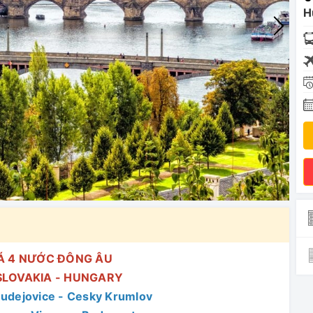
H
Á 4 NƯỚC ĐÔNG ÂU
 SLOVAKIA - HUNGARY
udejovice - Cesky Krumlov