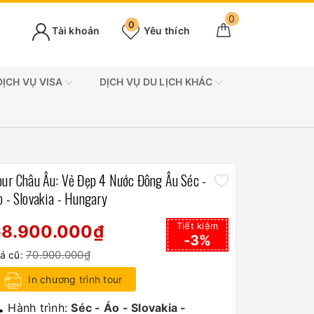
0
0
Tài khoản
Yêu thích
DỊCH VỤ VISA
DỊCH VỤ DU LỊCH KHÁC
our Châu Âu: Vẻ Đẹp 4 Nước Đông Âu Séc -
o - Slovakia - Hungary
Tiết kiệm
68.900.000₫
-3%
70.900.000₫
iá cũ:
In chương trình tour
Hành trình:
Séc - Áo - Slovakia -