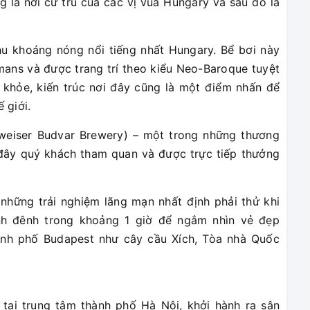
g là nơi cư trú của các vị vua Hungary và sau đó là
u khoáng nóng nổi tiếng nhất Hungary. Bể bơi này
omans và được trang trí theo kiểu Neo-Baroque tuyệt
 khỏe, kiến trúc nơi đây cũng là một điểm nhấn để
 giới.
weiser Budvar Brewery) – một trong những thương
i đây quý khách tham quan và được trực tiếp thưởng
hững trải nghiệm lãng mạn nhất định phải thử khi
nh đênh trong khoảng 1 giờ để ngắm nhìn vẻ đẹp
ành phố Budapest như cây cầu Xích, Tòa nhà Quốc
tại trung tâm thành phố Hà Nội, khởi hành ra sân