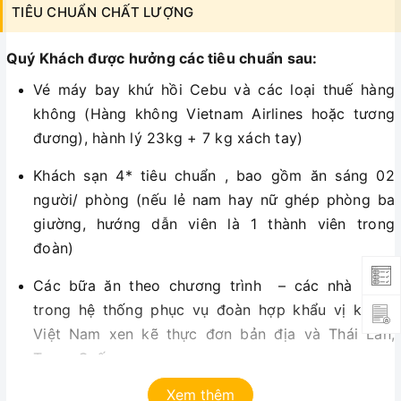
TIÊU CHUẨN CHẤT LƯỢNG
Quý Khách được hưởng các tiêu chuẩn sau:
Vé máy bay khứ hồi Cebu và các loại thuế hàng
không (Hàng không Vietnam Airlines hoặc tương
đương), hành lý 23kg + 7 kg xách tay)
Khách sạn 4* tiêu chuẩn , bao gồm ăn sáng 02
người/ phòng (nếu lẻ nam hay nữ ghép phòng ba
giường, hướng dẫn viên là 1 thành viên trong
đoàn)
Các bữa ăn theo chương trình – các nhà hàng
trong hệ thống phục vụ đoàn hợp khẩu vị khách
Việt Nam xen kẽ thực đơn bản địa và Thái Lan,
Trung Quốc
Xem thêm
Xe ô tô đi du lịch máy lạnh đời mới tại tại nước