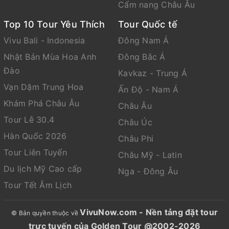
Cẩm nang Châu Âu
Email: info@goldentour.vn
Top 10 Tour Yêu Thích
Tour Quốc tế
Vivu Bali - Indonesia
Đông Nam Á
Nhật Bản Mùa Hoa Anh
Đông Bắc Á
Đào
Kavkaz - Trung Á
Vạn Dặm Trung Hoa
Ấn Độ - Nam Á
Khám Phá Châu Âu
Châu Âu
Tour Lễ 30.4
Châu Úc
Hàn Quốc 2026
Châu Phi
Tour Liên Tuyến
Châu Mỹ - Latin
Du lịch Mỹ Cao cấp
Nga - Đông Âu
Tour Tết Âm Lịch
VivuNow.com - Nền tảng đặt tour
© Bản quyền thuộc về
trực tuyến của Golden Tour @2002-2026