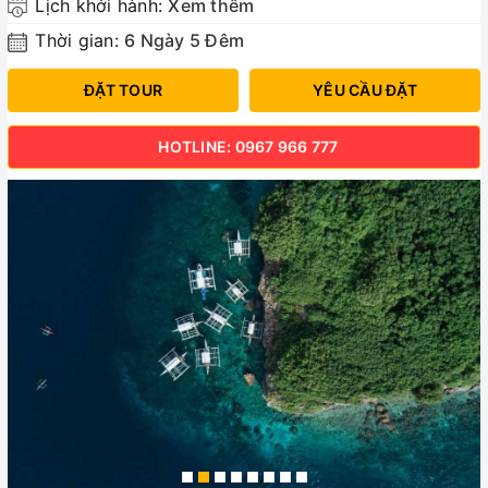
Lịch khởi hành:
Xem thêm
Thời gian:
6 Ngày 5 Đêm
ĐẶT TOUR
YÊU CẦU ĐẶT
HOTLINE: 0967 966 777