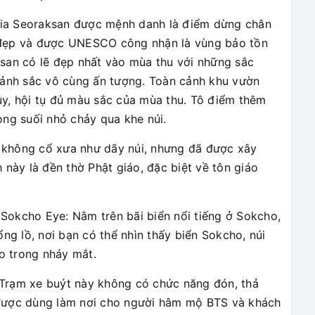
ia Seoraksan được mệnh danh là điểm dừng chân
 đẹp và được UNESCO công nhận là vùng bảo tồn
ksan có lẽ đẹp nhất vào mùa thu với những sắc
 cảnh sắc vô cùng ấn tượng. Toàn cảnh khu vườn
ủy, hội tụ đủ màu sắc của mùa thu. Tô điểm thêm
òng suối nhỏ chảy qua khe núi.
 không cổ xưa như dãy núi, nhưng đã được xây
 này là đền thờ Phật giáo, đặc biệt về tôn giáo
Sokcho Eye: Nằm trên bãi biển nổi tiếng ở Sokcho,
g lồ, nơi bạn có thể nhìn thấy biển Sokcho, núi
o trong nháy mắt.
Trạm xe buýt này không có chức năng đón, thả
 được dùng làm nơi cho người hâm mộ BTS và khách