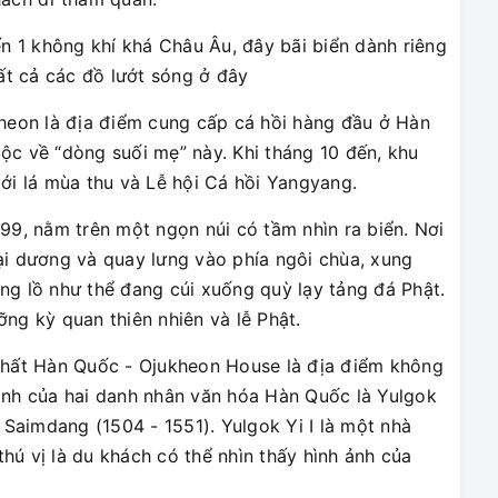
ến 1 không khí khá Châu Âu, đây bãi biển dành riêng
tất cả các đồ lướt sóng ở đây
eon là địa điểm cung cấp cá hồi hàng đầu ở Hàn
ộc về “dòng suối mẹ” này. Khi tháng 10 đến, khu
 lá mùa thu và Lễ hội Cá hồi Yangyang.
, nằm trên một ngọn núi có tầm nhìn ra biển. Nơi
ại dương và quay lưng vào phía ngôi chùa, xung
ng lồ như thể đang cúi xuống quỳ lạy tảng đá Phật.
ng kỳ quan thiên nhiên và lễ Phật.
nhất Hàn Quốc - Ojukheon House là địa điểm không
inh của hai danh nhân văn hóa Hàn Quốc là Yulgok
 Saimdang (1504 - 1551). Yulgok Yi I là một nhà
thú vị là du khách có thể nhìn thấy hình ảnh của