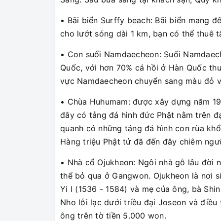
• Bãi biển Surffy beach: Bãi biển mang đ
cho lướt sóng dài 1 km, bạn có thể thuê 
• Con suối Namdaecheon: Suối Namdaech
Quốc, với hơn 70% cá hồi ở Hàn Quốc thu
vực Namdaecheon chuyển sang màu đỏ với
• Chùa Huhumam: được xây dựng năm 1999
đây có tảng đá hình đức Phật nằm trên đ
quanh có những tảng đá hình con rùa khổ
Hàng triệu Phật tử đã đến đây chiêm ngưỡ
• Nhà cổ Ojukheon: Ngôi nhà gỗ lâu đời 
thể bỏ qua ở Gangwon. Ojukheon là nơi s
Yi I (1536 - 1584) và mẹ của ông, bà Shin
Nho lỗi lạc dưới triều đại Joseon và điều 
ông trên tờ tiền 5.000 won.