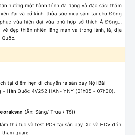
 tận hưởng một hành trình đa dạng và đặc sắc: thăm
 hiện đại và cổ kính, thỏa sức mua sắm tại chợ Đông
phục vừa hiện đại vừa phù hợp sở thích Á Đông...
vẻ đẹp thiên nhiên lãng mạn và trong lành, là, địa
n Quốc.
h tại điểm hẹn di chuyển ra sân bay Nội Bài
g - Hàn Quốc 4V252 HAN- YNY (01h05 - 07h00).
Seoraksan
(Ăn: Sáng/ Trưa / Tối)
àm thủ tục và test PCR tại sân bay. Xe và HDV đón
i tham quan: