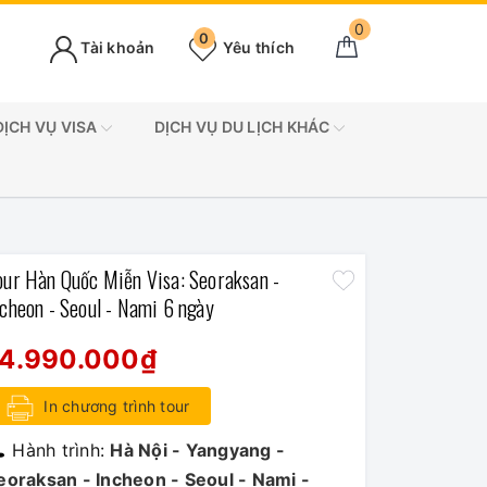
0
0
Tài khoản
Yêu thích
DỊCH VỤ VISA
DỊCH VỤ DU LỊCH KHÁC
our Hàn Quốc Miễn Visa: Seoraksan -
ncheon - Seoul - Nami 6 ngày
14.990.000₫
In chương trình tour
Hành trình:
Hà Nội - Yangyang -
eoraksan - Incheon - Seoul - Nami -