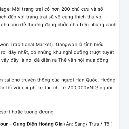
age: Mỗi trang trại có hơn 200 chú cừu và số
h đến với trang trại sẽ vô cùng thích thú với
g chú cừu dễ thương đang nhởn nhơ trên những cánh
won Traditional Market): Gangwon là tỉnh biểu
rơi dày nhất, có những khu nghỉ dưỡng trượt tuyết
ì vậy đây là nơi đã diễn ra Thế vận hội mùa đông
m tại chợ truyền thống của người Hàn Quốc. Hướng
a tối với chi phí tự túc chỉ từ 200,000VND/ người.
esort hoặc tương đương.
Tour - Cung Điện Hoàng Gia
(Ăn: Sáng/ Trưa / Tối)