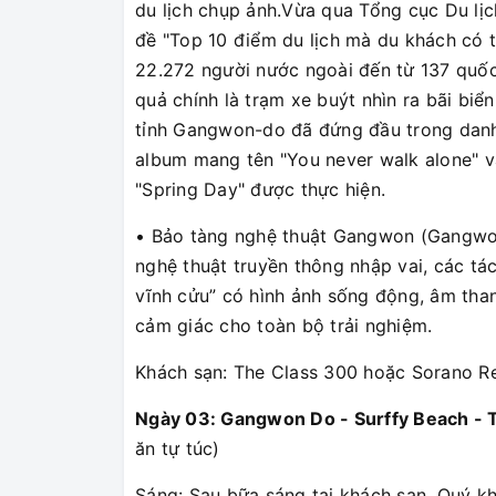
du lịch chụp ảnh.Vừa qua Tổng cục Du lị
đề "Top 10 điểm du lịch mà du khách có 
22.272 người nước ngoài đến từ 137 quốc
quả chính là trạm xe buýt nhìn ra bãi bi
tỉnh Gangwon-do đã đứng đầu trong danh 
album mang tên "You never walk alone" 
"Spring Day" được thực hiện.
• Bảo tàng nghệ thuật Gangwon (Gangwon
nghệ thuật truyền thông nhập vai, các tá
vĩnh cửu” có hình ảnh sống động, âm tha
cảm giác cho toàn bộ trải nghiệm.
Khách sạn: The Class 300 hoặc Sorano R
Ngày 03: Gangwon Do - Surffy Beach - T
ăn tự túc)
Sáng: Sau bữa sáng tại khách sạn, Quý k