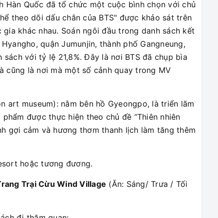
ch Hàn Quốc đã tổ chức một cuộc bình chọn với chủ
thể theo dõi dấu chân của BTS" được khảo sát trên
 gia khác nhau. Soán ngôi đầu trong danh sách kết
ển Hyangho, quận Jumunjin, thành phố Gangneung,
sách với tỷ lệ 21,8%. Đây là nơi BTS đã chụp bìa
và cũng là nơi mà một số cảnh quay trong MV
 art museum): nằm bên hồ Gyeongpo, là triển lãm
c phẩm được thực hiện theo chủ đề “Thiên nhiên
nh gợi cảm và hương thơm thanh lịch làm tăng thêm
esort hoặc tương đương.
rang Trại Cừu Wind Village
(Ăn: Sáng/ Trưa / Tối
hách đi thăm quan: