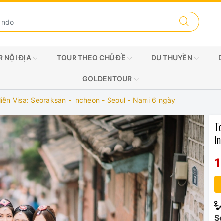
 NỘI ĐỊA
TOUR THEO CHỦ ĐỀ
DU THUYỀN
GOLDENTOUR
ễn Visa: Seoraksan - Incheon - Seoul - Nami 6 ngày
T
I
S