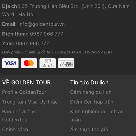
Địa chỉ:
25 Trương Hán Siêu Str., (Unit 201), Cửa Nam
Ward., Ha Noi
Email:
info@goldentour.vn
Điện thoại:
0967 966 777
Zalo:
0967 966 777
Giấy phép Lữ hành Quốc tế: 01-593/2014/CDLQGVN-GP LHQT
VỀ GOLDEN TOUR
Tin tức Du lịch
Profile GoldenTour
Cẩm nang du lịch
Trung tâm Visa Ùy thác
Điểm đến hấp dẫn
Báo chí viết về
Kinh nghiệm du lịch an
GoldenTour
toàn
Chính sách
Ẩm thực thế giới