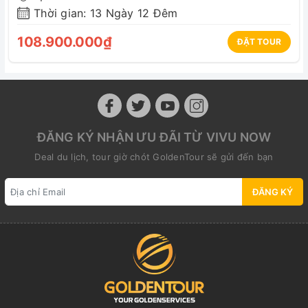
thông báo trước khi đăng ký.
Thời gian: 13 Ngày 12 Đêm
Kính Chúc Quý khách chuyến đi thành công an toàn,
vui vẻ!
108.900.000₫
ĐẶT TOUR
ĐĂNG KÝ NHẬN ƯU ĐÃI TỪ VIVU NOW
Deal du lịch, tour giờ chót GoldenTour sẽ gửi đến bạn
ĐĂNG KÝ