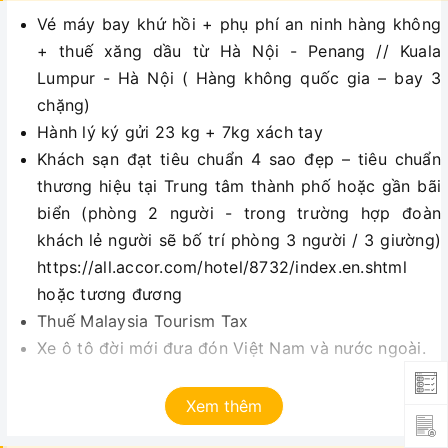
Vé máy bay khứ hồi + phụ phí an ninh hàng không
+ thuế xăng dầu từ Hà Nội - Penang // Kuala
Lumpur - Hà Nội ( Hàng không quốc gia – bay 3
chặng)
Hành lý ký gửi 23 kg + 7kg xách tay
Khách sạn đạt tiêu chuẩn 4 sao đẹp – tiêu chuẩn
thương hiệu tại Trung tâm thành phố hoặc gần bãi
biển (phòng 2 người - trong trường hợp đoàn
khách lẻ người sẽ bố trí phòng 3 người / 3 giường)
https://all.accor.com/hotel/8732/index.en.shtml
hoặc tương đương
Thuế Malaysia Tourism Tax
Xe ô tô đời mới đưa đón Việt Nam và nước ngoài.
Nước uống trên xe chặng dài.
Vé thắng cảnh theo như chương trình (vào cửa 1
Xem thêm
lần)