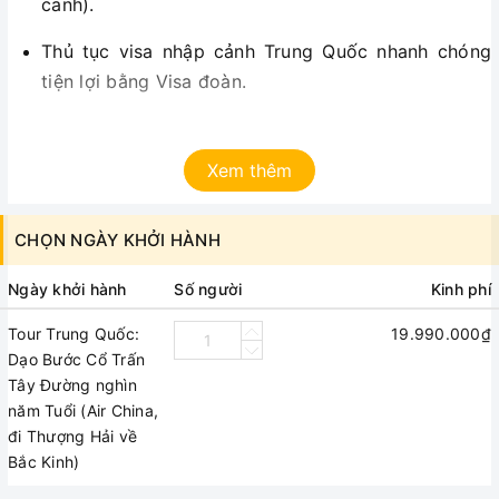
canh).
Thủ tục visa nhập cảnh Trung Quốc nhanh chóng
tiện lợi bằng Visa đoàn.
Xe ôtô máy lạnh đời mới theo hành trình thăm
quan.
Xem thêm
Vé tàu cao tốc Hàng Châu // Bắc Kinh
CHỌN NGÀY KHỞI HÀNH
Vé tham quan thắng cảnh vào cửa 1 lần
Ngày khởi hành
Số người
Kinh phí
Hướng dẫn tiếng Việt kinh nghiệm, nhiệt tình.
Tour Trung Quốc:
19.990.000₫
Thuế sân bay quốc tế các nước và an ninh hàng
Dạo Bước Cổ Trấn
không, phụ phí xăng dầu
Tây Đường nghìn
năm Tuổi (Air China,
Bảo hiểm du lịch mức đền bù tối đa 10.000USD/ vụ.
đi Thượng Hải về
Bắc Kinh)
Giá không bao gồm: