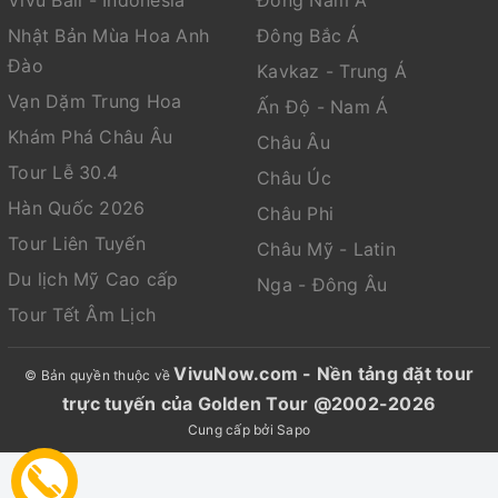
Vivu Bali - Indonesia
Đông Nam Á
Nhật Bản Mùa Hoa Anh
Đông Bắc Á
Đào
Kavkaz - Trung Á
Vạn Dặm Trung Hoa
Ấn Độ - Nam Á
Khám Phá Châu Âu
Châu Âu
Tour Lễ 30.4
Châu Úc
Hàn Quốc 2026
Châu Phi
Tour Liên Tuyến
Châu Mỹ - Latin
Du lịch Mỹ Cao cấp
Nga - Đông Âu
Tour Tết Âm Lịch
VivuNow.com - Nền tảng đặt tour
© Bản quyền thuộc về
trực tuyến của Golden Tour @2002-2026
Cung cấp bởi
Sapo