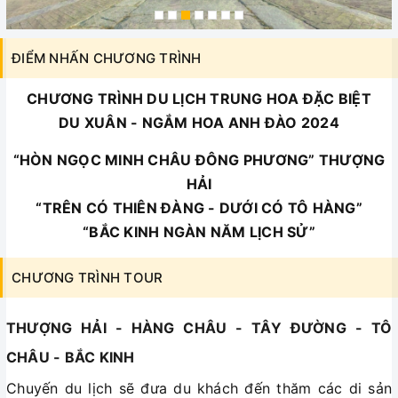
ĐIỂM NHẤN CHƯƠNG TRÌNH
CHƯƠNG TRÌNH DU LỊCH TRUNG HOA ĐẶC BIỆT
DU XUÂN - NGẮM HOA ANH ĐÀO 2024
“HÒN NGỌC MINH CHÂU ĐÔNG PHƯƠNG” THƯỢNG
HẢI
“TRÊN CÓ THIÊN ĐÀNG - DƯỚI CÓ TÔ HÀNG”
“BẮC KINH NGÀN NĂM LỊCH SỬ”
CHƯƠNG TRÌNH TOUR
THƯỢNG HẢI - HÀNG CHÂU - TÂY ĐƯỜNG - TÔ
CHÂU - BẮC KINH
Chuyến du lịch sẽ đưa du khách đến thăm các di sản