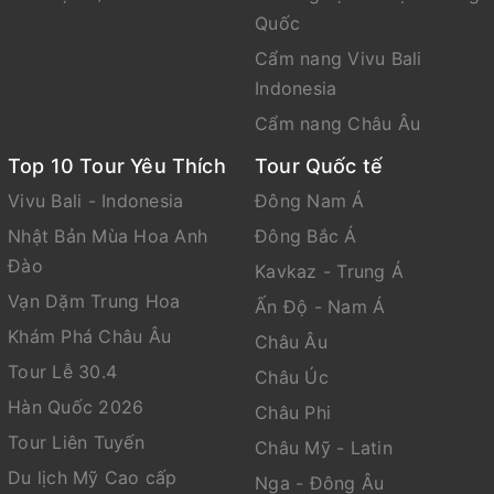
Quốc
Trẻ em dưới 14 tuổi đi cùng bố mẹ phải mang theo
giấy khai sinh, nếu không đi cùng bố mẹ phải có
Cẩm nang Vivu Bali
giấy ủy quyền do phường, xã cấp và phải có dấu
Indonesia
đỏ.
Cẩm nang Châu Âu
Hiện nay Trung Quốc có nhiều điểm thăm quan số
Top 10 Tour Yêu Thích
Tour Quốc tế
lượng có hạn, đặc biệt là Cố Cung. Nếu không thể
Vivu Bali - Indonesia
Đông Nam Á
lấy vé Cố Cung thì sẽ thay bằng Cung Vương Phủ
Nhật Bản Mùa Hoa Anh
Đông Bắc Á
hoặc Thiên Đàn.
Đào
Kavkaz - Trung Á
Vạn Dặm Trung Hoa
YÊU CẦU KHÁCH ĐỔI HỘ CHIẾU MỚI
Ấn Độ - Nam Á
Khám Phá Châu Âu
Châu Âu
Ký sai vị trí hộ chiếu
Tour Lễ 30.4
Châu Úc
Những người thẩm mỹ viện trên mặt
Hàn Quốc 2026
Châu Phi
Hộ chiếu không còn đủ hạn 6 tháng tính đến ngày
Tour Liên Tuyến
Châu Mỹ - Latin
kết thúc tour
Du lịch Mỹ Cao cấp
Nga - Đông Âu