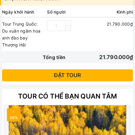
tách đoàn
Ngày khởi hành
Số người
Kinh phí
Khách sạn đạt tiêu chuẩn 4 sao
Tour Trung Quốc:
21.790.000₫
02 người / 1 phòng đầy đủ tiện nghi
Du xuân ngắm hoa
anh đào bay
Lẻ Nam / Nữ sẽ ghép 3
Thượng Hải
Khách đăng ký đi một mình nếu không ghép được
21.790.000₫
Tổng tiền
sẽ phải trả phí phòng đơn
Các bữa ăn theo chương trình tại nhà hàng Trung
ĐẶT TOUR
quốc
Bữa ăn gồm có ăn 8 món chính + 1 canh + cơm và
TOUR CÓ THỂ BẠN QUAN TÂM
tráng miệng.
-
Mức ăn 40 NDT / 1 người/ 1 bữa
20%
Các bữa ăn sáng Buffee tại khách