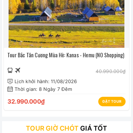
Vé thắng cảnh (vào cửa 1 lần)
Vé tàu cao tốc từ Bắc Kinh - Tô Châu hoặc Tô
Châu – Bắc Kinh
Xe ô tô du lịch máy lạnh
Xe đón tiễn sân bay tại Hà Nội
Tour Bắc Tân Cương Mùa Hè: Kanas - Hemu (NO Shopping)
Xe phục vụ theo lịch trình tại Trung Quốc.
40.990.000₫
Nước uống trên xe hàng ngày: 1 chai / 1 người / 1
Lịch khởi hành: 11/08/2026
ngày
Thời gian: 8 Ngày 7 Đêm
Hướng dẫn viên tiếng Việt: NHIỆT TÌNH - CHU ĐÁO
32.990.000₫
ĐẶT TOUR
- TRUNG THỰC
Bảo hiểm du lịch: mức bồi hoàn tối đa 10.000 USD
/ người / vụ
TOUR GIỜ CHÓT
GIÁ TỐT