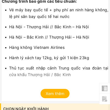
Chương trình bao gồm các tiêu chuẩn:
Vé máy bay quốc tế + phụ phí an ninh hàng không,
lệ phí sân bay quốc tế hai nước
Hà Nội - Thượng Hải // Bắc Kinh – Hà Nội
Hà Nội – Bắc Kinh // Thượng Hải – Hà Nội
Hàng không Vietnam Airlines
Hành lý xách tay 12kg, ký gửi 1 kiện 23kg
Thủ tục xuất nhập cảnh Trung quốc visa đoàn tại
cửa khẩu Thượng Hải / Bắc Kinh
Scan hộ chiếu còn hạn trên 6 tháng
Xem thêm
Scan ảnh 4 x 6 nền trắng
Visa đoàn yêu cầu đi và về cùng đoàn, không được
CHỌN NGÀY KHỞI HÀNH