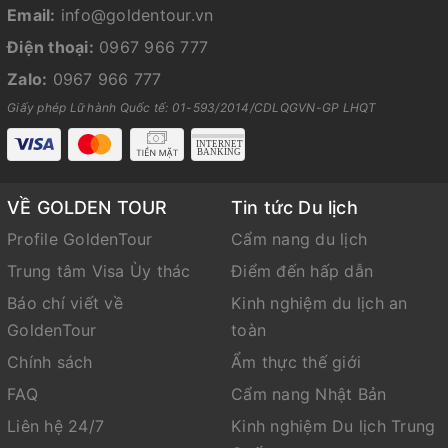
Email:
info@goldentour.vn
Điện thoại:
0967 966 777
Zalo:
0967 966 777
Giấy phép Lữ hành Quốc tế: 01-593/2014/CDLQGVN-GP LHQT
VỀ GOLDEN TOUR
Tin tức Du lịch
Profile GoldenTour
Cẩm nang du lịch
Trung tâm Visa Ùy thác
Điểm đến hấp dẫn
Báo chí viết về
Kinh nghiệm du lịch an
GoldenTour
toàn
Chính sách
Ẩm thực thế giới
FAQ
Cẩm nang Nhật Bản
Liên hệ 24/7
Kinh nghiệm Du lịch Trung