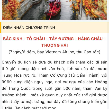
ĐIỂM NHẤN CHƯƠNG TRÌNH
BẮC KINH - TÔ CHÂU – TÂY ĐƯỜNG - HÀNG CHÂU -
THƯỢNG HẢI
(7ngày/6 đêm, bay Vietnam Airline, tàu Cao tốc)
Chuyến du lịch sẽ đưa du khách đến thăm các di sản
thế giới mang đậm nét văn hoá, lịch sử của đất nước
Trung Hoa rực rỡ. Thăm Cố Cung (Tử Cấm Thành) với
9999 cung điện nguy nga, nơi cư ngụ của các Hoàng
đế Trung Quốc trong suốt gần 500 năm, thăm Vạn Lý
trường thành - một kỳ quan duy nhất của thế giới được
nhìn thấy từ mặt trăng, nơi đây đã từng chứng kiến gần
1 triệu lần cảnh mặt trời mọc.