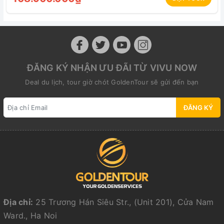
cấp và phải có dấu đỏ.
Hiện Trung là thời gian khách quốc nội đi du lịch
nhiều và các điểm thăm quan số lượng có hạn, đặc
biệt là Cố Cung. Nếu không thể lấy vé Cố Cung thì
ĐĂNG KÝ NHẬN ƯU ĐÃI TỪ VIVU NOW
sẽ thay bằng Cung Vương Phủ hoặc Thiên Đàn.
Deal du lịch, tour giờ chót GoldenTour sẽ gửi đến bạn
Khách hàng từ 70 tuổi trở lên đi cùng với người
thân và có bản cam kết miễn trừ trách nhiệm với
ĐĂNG KÝ
công ty du lịch.
Chúc Quý khách một chuyến đi vui vẻ và hạnh phúc!!!
Địa chỉ:
25 Trương Hán Siêu Str., (Unit 201), Cửa Nam
Ward., Ha Noi