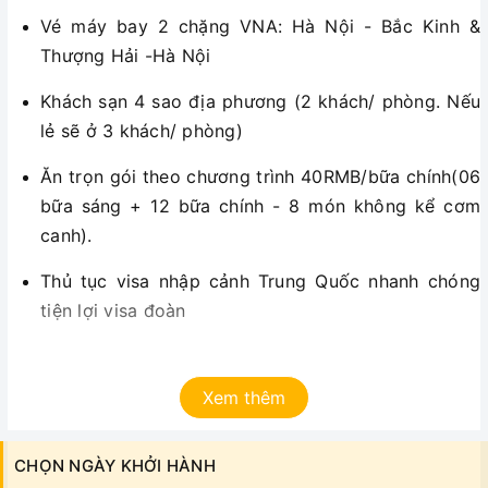
Vé máy bay 2 chặng VNA: Hà Nội - Bắc Kinh &
Thượng Hải -Hà Nội
Khách sạn 4 sao địa phương (2 khách/ phòng. Nếu
lẻ sẽ ở 3 khách/ phòng)
Ăn trọn gói theo chương trình 40RMB/bữa chính(06
bữa sáng + 12 bữa chính - 8 món không kể cơm
canh).
Thủ tục visa nhập cảnh Trung Quốc nhanh chóng
tiện lợi visa đoàn
Xe ôtô máy lạnh đời mới theo hành trình thăm
quan.
Xem thêm
Vé tàu cao tốc Bắc Kinh - Tô Châu
CHỌN NGÀY KHỞI HÀNH
Vé tham quan thắng cảnh vào cửa 1 lần