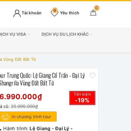
0
0
Tài khoản
Yêu thích
DỊCH VỤ VISA
DỊCH VỤ DU LỊCH KHÁC
la Vùng Đất Bất Tử
our Trung Quốc: Lệ Giang Cổ Trấn - Đại Lý
 Shangrila Vùng Đất Bất Tử
Tiết kiệm
16.990.000₫
-19%
20.990.000₫
iá cũ:
In chương trình tour
Hành trình:
Lệ Giang - Đại Lý -