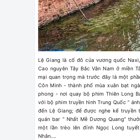
Lệ Giang là cố đô của vương quốc Naxi
Cao nguyên Tây Bắc Vân Nam ở miền Tâ
mại quan trọng mà trước đây là một ph
Côn Minh - thành phố mùa xuân bạt ngàn
phong - nơi quay bộ phim Thiên Long B
với bộ phim truyền hình Trung Quốc “ ánh
đến Lệ Giang; để được nghe kể truyền t
quán bar “ Nhất Mễ Dương Quang” thưởng
một lần trèo lên đỉnh Ngọc Long tuyế
Nhân....