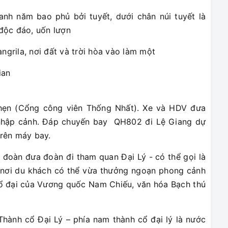
nh năm bao phủ bởi tuyết, dưới chân núi tuyết là
độc đáo, uốn lượn
ngrila, nơi đất và trời hòa vào làm một
ian
hẹn (Cổng công viên Thống Nhất). Xe và HDV đưa
 nhập cảnh. Đáp chuyến bay QH802 đi Lệ Giang dự
trên máy bay.
đoàn đưa đoàn đi tham quan Đại Lý - có thể gọi là
, nơi du khách có thể vừa thưởng ngoạn phong cảnh
cổ đại của Vương quốc Nam Chiếu, văn hóa Bạch thú
Thành cổ Đại Lý – phía nam thành cổ đại lý là nước