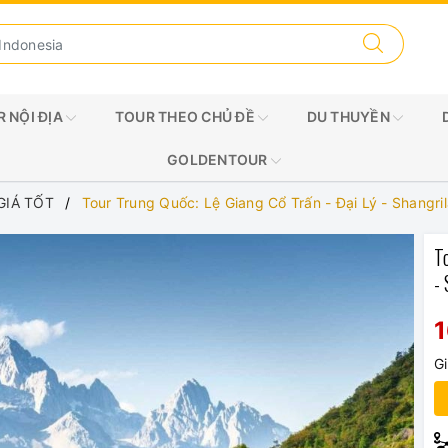
 NỘI ĐỊA
TOUR THEO CHỦ ĐỀ
DU THUYỀN
GOLDENTOUR
GIÁ TỐT
Tour Trung Quốc: Lệ Giang Cổ Trấn - Đại Lý - Shangri
T
-
G