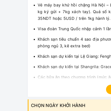
Vé máy bay khứ hồi chặng Hà Nội – 
kg ký gửi + 7kg xách tay). Quá số k
35NDT hoặc 5USD / trên 1kg hành lý.
Visa đoàn Trung Quốc nhập cảnh 1 lầ
Khách sạn tiêu chuẩn 4 sao địa phươ
phòng ngủ 3, kê extra bed)
Khách sạn dự kiến tại Lệ Giang: Fen
Khách sạn dự kiến tại Shangrila: Gra
Các bữa ăn theo chương trình (mức 
Nước uống 1 chai/ngày/khách.
Phương tiện vận chuyển phục vụ tham
CHỌN NGÀY KHỞI HÀNH
Phí tham quan và vé vào cửa các nơi 