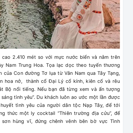
, cao 2.410 mét so với mực nước biển và nằm trên
y Nam Trung Hoa. Tọa lạc dọc theo tuyến thương
ần của Con đường Tơ lụa từ Vân Nam qua Tây Tạng,
 hoa nở, thành cổ Đại Lý cổ kính, kiên cố và rêu
át Bộ nổi tiếng. Nếu bạn đã từng xem và ấn tượng
 sáng tình yêu”. Du khách luôn ao ước một lần được
huyết tình yêu của người dân tộc Nạp Tây, để tới
 thức một ly cocktail “Thiên trường địa cửu”, để
t sơn hùng vĩ, đứng chênh vênh bên bờ vực Tình