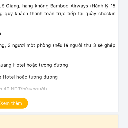
Lệ Giang, hàng không Bamboo Airways (Hành lý 15
g quý khách thanh toán trực tiếp tại quầy checkin
n
ng, 2 người một phòng (nếu lẻ người thứ 3 sẽ ghép
ghuang Hotel hoặc tương đương
ce Hotel hoặc tương đương
ăn 40 NDT/bữa/người)
Xem thêm
 quan theo chương trình
theo chương trình