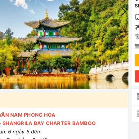
S
VÂN NAM PHONG HOA
NG - SHANGRILA BAY CHARTER BAMBOO
ian: 6 ngày 5 đêm