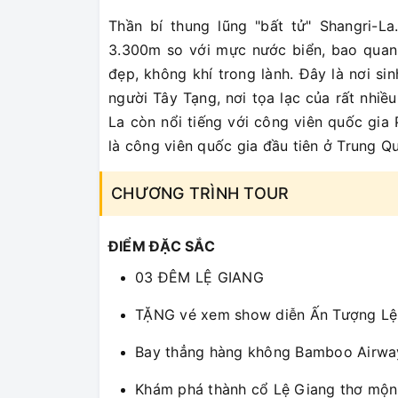
Thần bí thung lũng "bất tử" Shangri-L
3.300m so với mực nước biển, bao quanh
đẹp, không khí trong lành. Đây là nơi 
người Tây Tạng, nơi tọa lạc của rất nhiề
La còn nổi tiếng với công viên quốc gi
là công viên quốc gia đầu tiên ở Trung Q
CHƯƠNG TRÌNH TOUR
ĐIỂM ĐẶC SẮC
03 ĐÊM LỆ GIANG
TẶNG vé xem show diễn Ấn Tượng Lệ
Bay thẳng hàng không Bamboo Airway
Khám phá thành cổ Lệ Giang thơ mộ