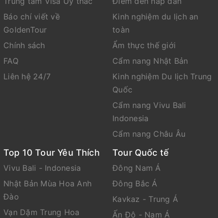
Trung tâm Visa Ùy thác
Điểm đến hấp dẫn
Báo chí viết về
Kinh nghiệm du lịch an
GoldenTour
toàn
Chính sách
Ẩm thực thế giới
FAQ
Cẩm nang Nhật Bản
Liên hệ 24/7
Kinh nghiệm Du lịch Trung
Quốc
Cẩm nang Vivu Bali
Indonesia
Cẩm nang Châu Âu
Top 10 Tour Yêu Thích
Tour Quốc tế
Vivu Bali - Indonesia
Đông Nam Á
Nhật Bản Mùa Hoa Anh
Đông Bắc Á
Đào
Kavkaz - Trung Á
Vạn Dặm Trung Hoa
Ấn Độ - Nam Á