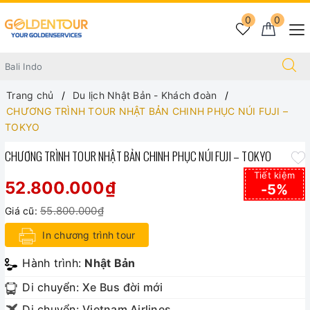
0
0
Trang chủ
Du lịch Nhật Bản - Khách đoàn
CHƯƠNG TRÌNH TOUR NHẬT BẢN CHINH PHỤC NÚI FUJI –
TOKYO
CHƯƠNG TRÌNH TOUR NHẬT BẢN CHINH PHỤC NÚI FUJI – TOKYO
Tiết kiệm
52.800.000₫
-5%
55.800.000₫
Giá cũ:
In chương trình tour
Hành trình:
Nhật Bản
Di chuyển:
Xe Bus đời mới
Di chuyển:
Vietnam Airlines