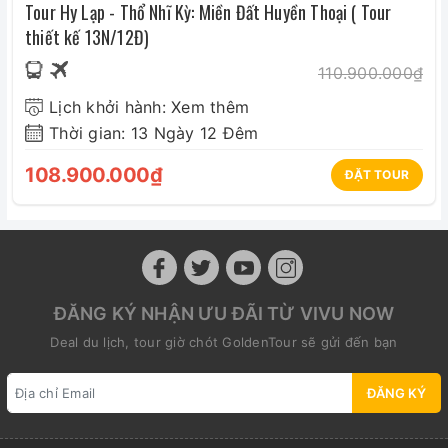
Tour Hy Lạp - Thổ Nhĩ Kỳ: Miền Đất Huyền Thoại ( Tour
thiết kế 13N/12Đ)
110.900.000₫
Lịch khởi hành: Xem thêm
Thời gian: 13 Ngày 12 Đêm
108.900.000₫
ĐẶT TOUR
ĐĂNG KÝ NHẬN ƯU ĐÃI TỪ VIVU NOW
Deal du lịch, tour giờ chót GoldenTour sẽ gửi đến bạn
ĐĂNG KÝ