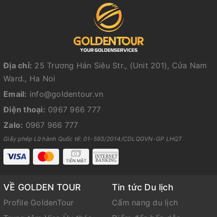
Địa chỉ:
25 Trương Hán Siêu Str., (Unit 201), Cửa Nam
Ward., Ha Noi
Email:
info@goldentour.vn
Điện thoại:
0967 966 777
Zalo:
0967 966 777
Giấy phép Lữ hành Quốc tế: 01-593/2014/CDLQGVN-GP LHQT
VỀ GOLDEN TOUR
Tin tức Du lịch
Profile GoldenTour
Cẩm nang du lịch