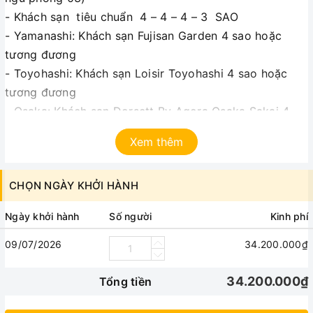
- Khách sạn tiêu chuẩn 4 – 4 – 4 – 3 SAO
- Yamanashi: Khách sạn Fujisan Garden 4 sao hoặc
tương đương
- Toyohashi: Khách sạn Loisir Toyohashi 4 sao hoặc
tương đương
- Osaka: Khách sạn Dorsett By Agora Osaka Sakai 4
sao hoặc tương đương
Xem thêm
- Kansai: Khách sạn Bellevue Garden Hotel Kansai
International Airport 3 sao hoặc tương đương
CHỌN NGÀY KHỞI HÀNH
Ăn uống -Các bữa ăn theo chương trình, 01 chai
nước suối/khách/ngày trên xe
Ngày khởi hành
Số người
Kinh phí
HDV Hướng dẫn Việt Nam theo suốt tuyến
Bảo hiểm -Bảo hiểm du lịch Quốc tế 50.000USD/
09/07/2026
34.200.000₫
Trường hợp
Tham quan -Vé vào cửa tham quan theo chương
34.200.000₫
Tổng tiền
trình.