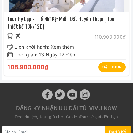
Tour Hy Lạp - Thổ Nhĩ Kỳ: Miền Đất Huyền Thoại ( Tour
thiết kế 13N/12Đ)
110.900.000₫
Lịch khởi hành: Xem thêm
Thời gian: 13 Ngày 12 Đêm
108.900.000₫
ĐẶT TOUR
ĐĂNG KÝ NHẬN ƯU ĐÃI TỪ VIVU NOW
Deal du lịch, tour giờ chót GoldenTour sẽ gửi đến bạn
ĐĂNG KÝ