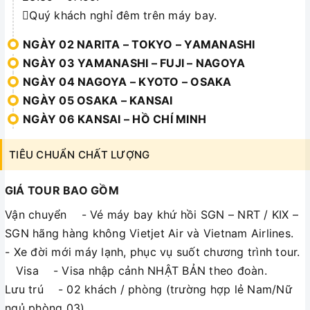
Quý khách nghỉ đêm trên máy bay.
NGÀY 02 NARITA – TOKYO – YAMANASHI
NGÀY 03 YAMANASHI – FUJI – NAGOYA
NGÀY 04 NAGOYA – KYOTO – OSAKA
NGÀY 05 OSAKA – KANSAI
NGÀY 06 KANSAI – HỒ CHÍ MINH
TIÊU CHUẨN CHẤT LƯỢNG
GIÁ TOUR BAO GỒM
Vận chuyển - Vé máy bay khứ hồi SGN – NRT / KIX –
SGN hãng hàng không Vietjet Air và Vietnam Airlines.
- Xe đời mới máy lạnh, phục vụ suốt chương trình tour.
Visa - Visa nhập cảnh NHẬT BẢN theo đoàn.
Lưu trú - 02 khách / phòng (trường hợp lẻ Nam/Nữ
ngủ phòng 03)