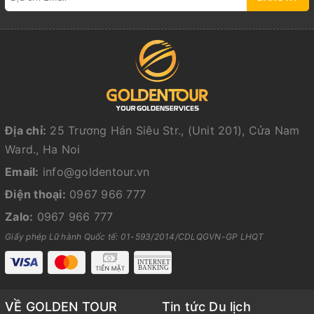
Địa chỉ:
25 Trương Hán Siêu Str., (Unit 201), Cửa Nam
Ward., Ha Noi
Email:
info@goldentour.vn
Điện thoại:
0967 966 777
Zalo:
0967 966 777
Giấy phép Lữ hành Quốc tế: 01-593/2014/CDLQGVN-GP LHQT
VỀ GOLDEN TOUR
Tin tức Du lịch