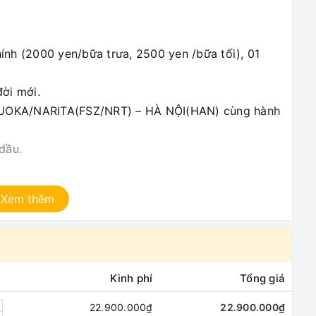
ính (2000 yen/bữa trưa, 2500 yen /bữa tối), 01
ời mới.
UOKA/NARITA(FSZ/NRT) – HÀ NỘI(HAN) cùng hành
dầu.
 – HDV bản địa cho đoàn dưới 15 khách.
Xem thêm
ểm du lịch.
Kinh phí
Tổng giá
uá cước.
ng khách sạn.
22.900.000₫
22.900.000₫