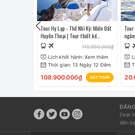
Tour Hy Lạp - Thổ Nhĩ Kỳ: Miền Đất
Tour 
Huyền Thoại ( Tour thiết kế
ngắm
13N/12Đ)
202
110.900.000₫
Lịch khởi hành: Xem thêm
Thời gian: 13 Ngày 12 Đêm
T
108.900.000₫
20.
ĐẶT TOUR
ĐĂNG
Deal d
đến b