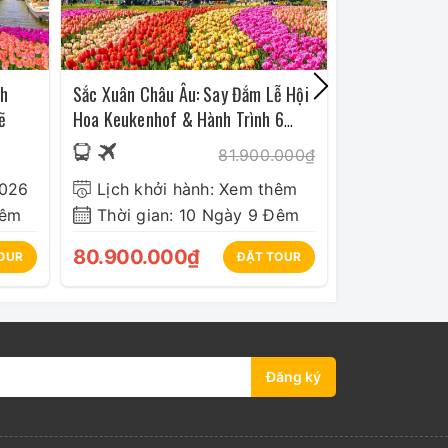
nh
Sắc Xuân Châu Âu: Say Đắm Lễ Hội
Tour Nhật Bản
ẽ
Hoa Keukenhof & Hành Trình 6
Shirakawago 
Nước
81.900.000₫
2026
Lịch khởi hành: Xem thêm
Lịch khở
Đêm
Thời gian: 10 Ngày 9 Đêm
Thời gia
80.900.000₫
38.500.0
OUR
ĐẶT TOUR
Đăng ký