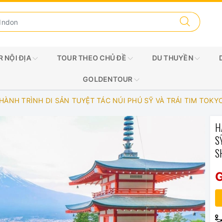
 NỘI ĐỊA
TOUR THEO CHỦ ĐỀ
DU THUYỀN
GOLDENTOUR
HÀNH TRÌNH DI SẢN TUYỆT TÁC NÚI PHÚ SỸ VÀ TRÁI TIM TOKYO
H
S
S
G