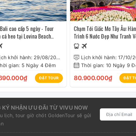
Bali cao cấp 5 ngày - Tour
Chạm Tới Giấc Mơ Tây Âu: Hà
 cá heo tại Lovina Beach
Trình 6 Nước Đẹp Như Tranh V
6
Lịch khởi hành: 29/08/2026 ( dịp Quốc khánh )
Lịch khởi hành: 17/10/
hời gian: 5 Ngày 4 Đêm
Thời gian: 10 Ngày 9 
690.000₫
80.900.000₫
ĐẶT TOUR
ĐẶT T
 KÝ NHẬN ƯU ĐÃI TỪ VIVU NOW
u lịch, tour giờ chót GoldenTour sẽ gửi
ạn