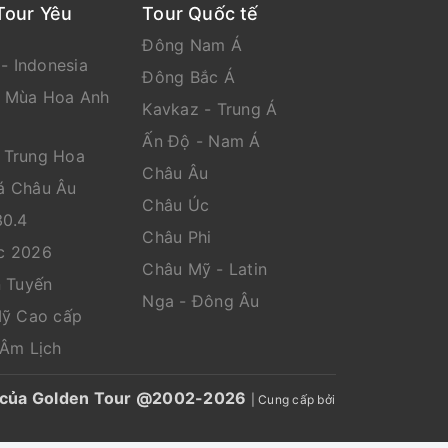
Tour Yêu
Tour Quốc tế
Đông Nam Á
 - Indonesia
Đông Bắc Á
n Mùa Hoa Anh
Kavkaz - Trung Á
Ấn Độ - Nam Á
 Trung Hoa
Châu Âu
á Châu Âu
Châu Úc
30.4
Châu Phi
c 2026
Châu Mỹ - Latin
n Tuyến
Nga - Đông Âu
Mỹ Cao cấp
 Âm Lịch
ến của Golden Tour @2002-2026
|
Cung cấp bởi