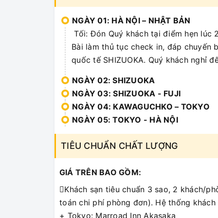
NGÀY 01: HÀ NỘI – NHẬT BẢN
Tối: Đón Quý khách tại điểm hẹn lúc 
Bài làm thủ tục check in, đáp chuyến
quốc tế SHIZUOKA. Quý khách nghỉ đê
NGÀY 02: SHIZUOKA
NGÀY 03: SHIZUOKA - FUJI
NGÀY 04: KAWAGUCHKO – TOKYO
NGÀY 05: TOKYO - HÀ NỘI
TIÊU CHUẨN CHẤT LƯỢNG
GIÁ TRÊN BAO GỒM:
Khách sạn tiêu chuẩn 3 sao, 2 khách/phò
toán chi phí phòng đơn). Hệ thống khách
+ Tokyo: Marroad Inn Akasaka