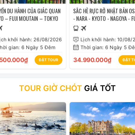
ẾN DU HÀNH CỦA GIÁC QUAN
SẮC HÈ RỰC RỠ NHẬT BẢN O
O – FUJI MOUTAIN – TOKYO
- NARA - KYOTO - NAGOYA - FU
TOKYO
ịch khởi hành: 26/08/2026
Lịch khởi hành: 10/08/
hời gian: 6 Ngày 5 Đêm
Thời gian: 6 Ngày 5 Đ
500.000₫
34.990.000₫
ĐẶT TOUR
ĐẶT T
TOUR GIỜ CHÓT
GIÁ TỐT