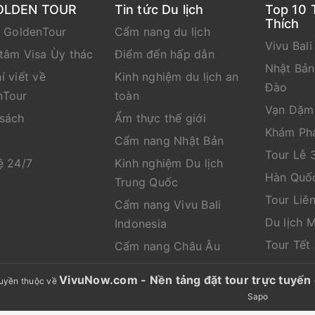
OLDEN TOUR
Tin tức Du lịch
Top 10 
Thích
e GoldenTour
Cẩm nang du lịch
Vivu Bali
tâm Visa Ùy thác
Điểm đến hấp dẫn
Nhật Bả
í viết về
Kinh nghiệm du lịch an
Đào
nTour
toàn
Vạn Dặm
 sách
Ẩm thực thế giới
Khám Ph
Cẩm nang Nhật Bản
Tour Lễ 
ệ 24/7
Kinh nghiệm Du lịch
Hàn Quố
Trung Quốc
Tour Liê
Cẩm nang Vivu Bali
Du lịch 
Indonesia
Tour Tết
Cẩm nang Châu Âu
VivuNow.com - Nền tảng đặt tour trực tuy
uyền thuộc về
Sapo