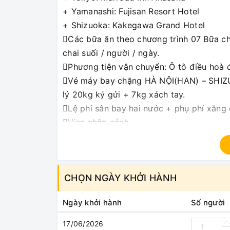
+ Yamanashi: Fujisan Resort Hotel
+ Shizuoka: Kakegawa Grand Hotel
Các bữa ăn theo chương trình 07 Bữa ch
chai suối / người / ngày.
Phương tiện vận chuyển: Ô tô điều hoà đ
Vé máy bay chặng HÀ NỘI(HAN) – SHIZ
lý 20kg ký gửi + 7kg xách tay.
Lệ phí sân bay hai nước + phụ phí xăng 
Visa nhập cảnh.
HDV suốt tuyến cho đoàn trên 15 khách
Bảo hiểm du lịch suốt tuyến.
Vé thắng cảnh (vào cửa 1 lần) tại các đi
CHỌN NGÀY KHỞI HÀNH
GIÁ TRÊN KHÔNG BAO GỒM:
Ngày khởi hành
Số người
Phí hộ chiếu, chi tiêu cá nhân, hành lý q
Đồ uống, chi phí điện thoại, giặt là tro
17/06/2026