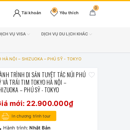
0
0
Tài khoản
Yêu thích
DỊCH VỤ VISA
DỊCH VỤ DU LỊCH KHÁC
 HÀ NỘI – SHIZUOKA – PHÚ SỸ - TOKYO
ÀNH TRÌNH DI SẢN TUYỆT TÁC NÚI PHÚ
Ỹ VÀ TRÁI TIM TOKYO HÀ NỘI –
HIZUOKA – PHÚ SỸ - TOKYO
iá mới:
22.900.000₫
In chương trình tour
Hành trình:
Nhật Bản