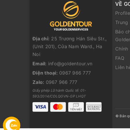
VỀ G
Profil
Trung 
Báo ch
Địa chỉ:
25 Trương Hán Siêu Str.,
Golde
(Unit 201), Cửa Nam Ward., Ha
Chính
Noi
FAQ
Email:
info@goldentour.vn
Liên h
Điện thoại:
0967 966 777
Zalo:
0967 966 777
Giấy phép Lữ hành Quốc tế: 01-
593/2014/CDLQGVN-GP LHQT
© Bản q