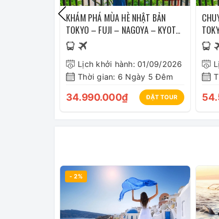
KHÁM PHÁ MÙA HÈ NHẬT BẢN
CHUY
TOKYO – FUJI – NAGOYA – KYOTO
TOKY
– KOBE - OSAKA
Lịch khởi hành: 01/09/2026
L
Thời gian: 6 Ngày 5 Đêm
T
34.990.000₫
54.
ĐẶT TOUR
- 2%