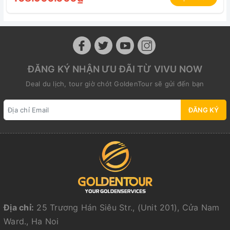
ĐĂNG KÝ NHẬN ƯU ĐÃI TỪ VIVU NOW
Deal du lịch, tour giờ chót GoldenTour sẽ gửi đến bạn
ĐĂNG KÝ
Địa chỉ:
25 Trương Hán Siêu Str., (Unit 201), Cửa Nam
Ward., Ha Noi