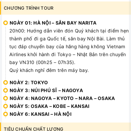
CHƯƠNG TRÌNH TOUR
NGÀY 01: HÀ NỘI – SÂN BAY NARITA
20h00: Hướng dẫn viên đón Quý khách tại điểm hẹn
thành phố đi ga Quốc tế, sân bay Nội Bài. Làm thủ
tục đáp chuyến bay của hãng hàng không Vietnam
Airlines khởi hành đi Tokyo – Nhật Bản trên chuyến
bay VN310 (00h25 – 07h35).
Quý khách nghỉ đêm trên máy bay.
NGÀY 2: TOKYO
NGÀY 3: NÚI PHÚ SĨ – NAGOYA
NGÀY 4: NAGOYA – KYOTO – NARA – OSAKA
NGÀY 5: OSAKA – KOBE – KANSAI
NGÀY 6: KANSAI – HÀ NỘI
TIÊU CHUẨN CHẤT LƯỢNG