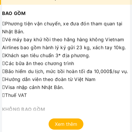
BAO GỒM
Phương tiện vận chuyển, xe đưa đón tham quan tại
Nhật Bản.
Vé máy bay khứ hồi theo hãng hàng không Vietnam
Airlines bao gồm hành lý ký gửi 23 kg, xách tay 10kg.
Khách sạn tiêu chuẩn 3* địa phương.
Các bữa ăn theo chương trình
Bảo hiểm du lịch, mức bồi hoàn tối đa 10,000$/sự vụ.
Hướng dẫn viên theo đoàn từ Việt Nam
Visa nhập cảnh Nhật Bản.
Thuế VAT
KHÔNG BAO GỒM
 Tiền bồi dưỡng hướng dẫn viên & tài xế địa
Xem thêm
phương: 42 USD/khách/tour.