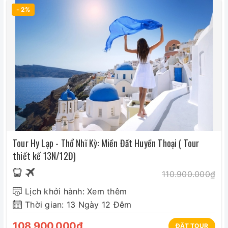
- 2%
Tour Hy Lạp - Thổ Nhĩ Kỳ: Miền Đất Huyền Thoại ( Tour
thiết kế 13N/12Đ)
110.900.000₫
Lịch khởi hành: Xem thêm
Thời gian: 13 Ngày 12 Đêm
108.900.000₫
ĐẶT TOUR