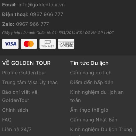
Email:
info@goldentour.vn
Điện thoại:
0967 966 777
Zalo:
0967 966 777
Giấy phép Lữ hành Quốc tế: 01-593/2014/CDLQGVN-GP LHQT
VỀ GOLDEN TOUR
Tin tức Du lịch
Profile GoldenTour
Cẩm nang du lịch
Trung tâm Visa Ùy thác
Điểm đến hấp dẫn
Báo chí viết về
Kinh nghiệm du lịch an
GoldenTour
toàn
Chính sách
Ẩm thực thế giới
FAQ
Cẩm nang Nhật Bản
Liên hệ 24/7
Kinh nghiệm Du lịch Trung