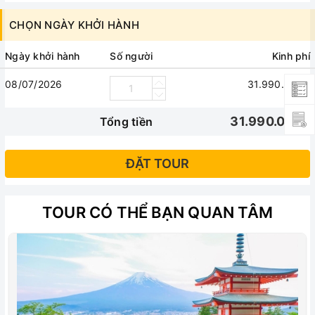
 Phụ thu phòng đơn: 8000 yen/khách/đêm.
CHỌN NGÀY KHỞI HÀNH
 Các chi phí cá nhân & ăn uống ngoài chương trình.
 Các chi phí không nằm trong danh mục đã “bao
Ngày khởi hành
Số người
Kinh phí
gồm” trên.
 Giá tour không bao gồm chi phí visa tái nhập vào
08/07/2026
31.990.000₫
Việt Nam đối với Việt kiều & Ngoại kiều
31.990.000₫
Tổng tiền
ĐẶT TOUR
TOUR CÓ THỂ BẠN QUAN TÂM