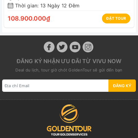
Thời gian: 13 Ngày 12 Đêm
108.900.000₫
ĐẶT TOUR
ĐĂNG KÝ NHẬN ƯU ĐÃI TỪ VIVU NOW
Deal du lịch, tour giờ chót GoldenTour sẽ gửi đến bạn
ĐĂNG KÝ