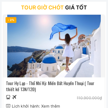
TOUR GIỜ CHÓT
GIÁ TỐT
- 2%
Tour Hy Lạp - Thổ Nhĩ Kỳ: Miền Đất Huyền Thoại ( Tour
thiết kế 13N/12Đ)
110.900.000₫
Lịch khởi hành: Xem thêm