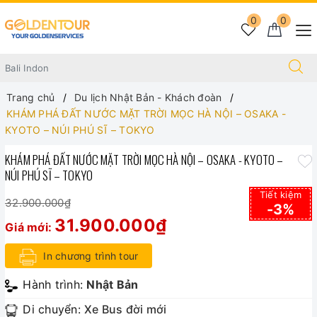
0
0
Trang chủ
Du lịch Nhật Bản - Khách đoàn
KHÁM PHÁ ĐẤT NƯỚC MẶT TRỜI MỌC HÀ NỘI – OSAKA -
KYOTO – NÚI PHÚ SĨ – TOKYO
KHÁM PHÁ ĐẤT NƯỚC MẶT TRỜI MỌC HÀ NỘI – OSAKA - KYOTO –
NÚI PHÚ SĨ – TOKYO
Tiết kiệm
32.900.000₫
-3%
31.900.000₫
Giá mới:
In chương trình tour
Hành trình:
Nhật Bản
Di chuyển:
Xe Bus đời mới