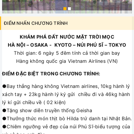
ĐIỂM NHẤN CHƯƠNG TRÌNH
KHÁM PHÁ ĐẤT NƯỚC MẶT TRỜI MỌC
HÀ NỘI – OSAKA - KYOTO – NÚI PHÚ SĨ – TOKYO
Thời gian: 6 ngày 5 đêm tính cả thời gian bay
Hàng không quốc gia Vietnam Airlines (VN)
ĐIỂM ĐẶC BIỆT TRONG CHƯƠNG TRÌNH:
●Bay thẳng hàng không Vietnam airlines, 10kg hành lý
xách tay + 23kg hành lý ký gửi chiều đi và 46kg hành
lý kí gửi chiều về ( 02 kiện)
●Tặng show diễn truyền thống Geisha
●Thưởng thức món thịt bò Hilda trứ danh tại Nhật Bản.
●Chiêm ngưỡng vẻ đẹp của núi Phú Sĩ-biểu tượng của