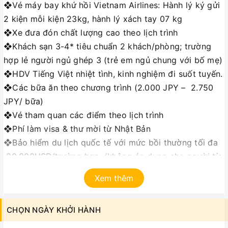
❖Vé máy bay khứ hồi Vietnam Airlines: Hành lý ký gửi
2 kiện mỗi kiện 23kg, hành lý xách tay 07 kg
❖Xe đưa đón chất lượng cao theo lịch trình
❖Khách sạn 3-4* tiêu chuẩn 2 khách/phòng; trường
hợp lẻ người ngủ ghép 3 (trẻ em ngủ chung với bố mẹ)
❖HDV Tiếng Việt nhiệt tình, kinh nghiệm đi suốt tuyến.
❖Các bữa ăn theo chương trình (2.000 JPY – 2.750
JPY/ bữa)
❖Vé tham quan các điểm theo lịch trình
❖Phí làm visa & thư mời từ Nhật Bản
❖Bảo hiểm du lịch quốc tế với mức bồi thường tối đa
20.000USD/trường hợp. (không áp dụng cho người từ
80 tuổi trở lên)
Xem thêm
❖Quà tặng du lịch.
GIÁ TOUR KHÔNG GỒM:
CHỌN NGÀY KHỞI HÀNH
❖Tip cho hướng dẫn và lái xe (bắt buộc theo thông lệ