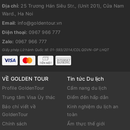
Địa chỉ:
25 Trương Hán Siêu Str., (Unit 201), Cửa Nam
Ward., Ha Noi
Email:
info@goldentour.vn
Điện thoại:
0967 966 777
Zalo:
0967 966 777
Giấy phép Lữ hành Quốc tế: 01-593/2014/CDLQGVN-GP LHQT
VỀ GOLDEN TOUR
Tin tức Du lịch
Profile GoldenTour
Cẩm nang du lịch
Trung tâm Visa Ùy thác
Điểm đến hấp dẫn
Báo chí viết về
Kinh nghiệm du lịch an
GoldenTour
toàn
Chính sách
Ẩm thực thế giới