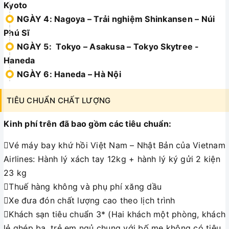
Kyoto
NGÀY 4: Nagoya – Trải nghiệm Shinkansen – Núi
Phú Sĩ
NGÀY 5: Tokyo – Asakusa – Tokyo Skytree -
Haneda
NGÀY 6: Haneda – Hà Nội
TIÊU CHUẨN CHẤT LƯỢNG
Kinh phí trên đã bao gồm các tiêu chuẩn:
Vé máy bay khứ hồi Việt Nam – Nhật Bản của Vietnam
Airlines: Hành lý xách tay 12kg + hành lý ký gửi 2 kiện
23 kg
Thuế hàng không và phụ phí xăng dầu
Xe đưa đón chất lượng cao theo lịch trình
Khách sạn tiêu chuẩn 3* (Hai khách một phòng, khách
lẻ ghép ba, trẻ em ngủ chung với bố mẹ không có tiêu