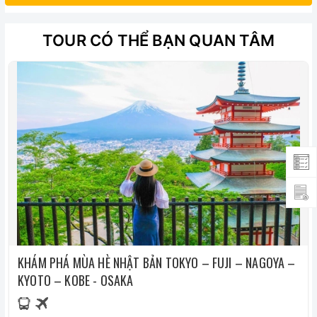
Các chi phí phát sinh khác ngoài chương trình
Phụ thu phòng đơn đối với khách đăng ký lẻ trong
TOUR CÓ THỂ BẠN QUAN TÂM
trường hợp không ghép ở cùng được
Thuế VAT (nếu có nhu cầu lấy hóa đơn)
Các chi phí không liệt kê trong mục bao gồm
KHÁM PHÁ MÙA HÈ NHẬT BẢN TOKYO – FUJI – NAGOYA –
KYOTO – KOBE - OSAKA