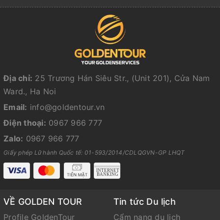
Địa chỉ:
25 Trương Hán Siêu Str., (Unit 201), Cửa Nam
Ward., Ha Noi
Email:
info@goldentour.vn
Điện thoại:
0967 966 777
Zalo:
0967 966 777
Giấy phép Lữ hành Quốc tế: 01-593/2014/CDLQGVN-GP LHQT
VỀ GOLDEN TOUR
Tin tức Du lịch
Profile GoldenTour
Cẩm nang du lịch