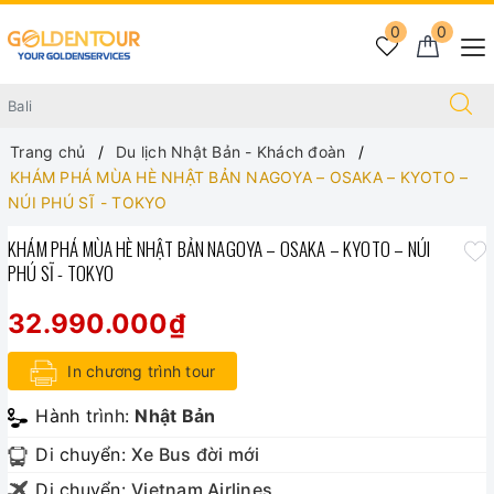
0
0
Trang chủ
Du lịch Nhật Bản - Khách đoàn
KHÁM PHÁ MÙA HÈ NHẬT BẢN NAGOYA – OSAKA – KYOTO –
NÚI PHÚ SĨ - TOKYO
KHÁM PHÁ MÙA HÈ NHẬT BẢN NAGOYA – OSAKA – KYOTO – NÚI
PHÚ SĨ - TOKYO
32.990.000₫
In chương trình tour
Hành trình:
Nhật Bản
Di chuyển:
Xe Bus đời mới
Di chuyển:
Vietnam Airlines