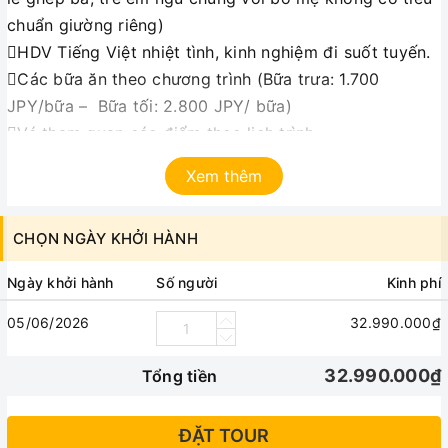
chuẩn giường riêng)
HDV Tiếng Việt nhiệt tình, kinh nghiệm đi suốt tuyến.
Các bữa ăn theo chương trình (Bữa trưa: 1.700
JPY/bữa – Bữa tối: 2.800 JPY/ bữa)
Vé tham quan các điểm theo lịch trình
Phí làm visa & thư mời từ Nhật Bản
Xem thêm
Bảo hiểm du lịch mức bồi thường tối đa 10.000
USD/khách/trường hợp đối với khách hàng dưới 70
CHỌN NGÀY KHỞI HÀNH
tuổi, mức 5.000 USD/trường hợp đối với khách hàng
trên 70 tuổi.
Ngày khởi hành
Số người
Kinh phí
Quà tặng: Mũ du lịch, gối cổ chữ U êm ái
05/06/2026
32.990.000₫
Không bao gồm:
32.990.000₫
Tổng tiền
Tip cho hướng dẫn và lái xe (bắt buộc theo thông lệ
quốc tế): 42USD/du khách/hành trình
Chi phí cá nhân, đồ uống
ĐẶT TOUR