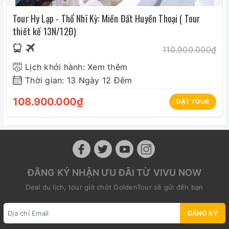
Tour Hy Lạp - Thổ Nhĩ Kỳ: Miền Đất Huyền Thoại ( Tour
thiết kế 13N/12Đ)
110.900.000₫
Lịch khởi hành: Xem thêm
Thời gian: 13 Ngày 12 Đêm
108.900.000₫
ĐẶT TOUR
ĐĂNG KÝ NHẬN ƯU ĐÃI TỪ VIVU NOW
Deal du lịch, tour giờ chót GoldenTour sẽ gửi đến bạn
ĐĂNG KÝ