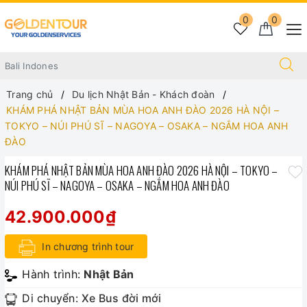
0
0
Trang chủ
Du lịch Nhật Bản - Khách đoàn
KHÁM PHÁ NHẬT BẢN MÙA HOA ANH ĐÀO 2026 HÀ NỘI –
TOKYO – NÚI PHÚ SĨ – NAGOYA – OSAKA – NGẮM HOA ANH
ĐÀO
KHÁM PHÁ NHẬT BẢN MÙA HOA ANH ĐÀO 2026 HÀ NỘI – TOKYO –
NÚI PHÚ SĨ – NAGOYA – OSAKA – NGẮM HOA ANH ĐÀO
42.900.000₫
In chương trình tour
Hành trình:
Nhật Bản
Di chuyển:
Xe Bus đời mới