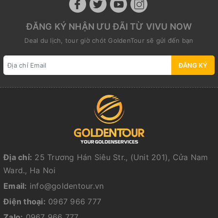
ĐĂNG KÝ NHẬN ƯU ĐÃI TỪ VIVU NOW
Deal du lịch, tour giờ chót GoldenTour sẽ gửi đến bạn
ĐĂNG KÝ
Địa chỉ:
25 Trương Hán Siêu Str., (Unit 201), Cửa Nam
Ward., Ha Noi
Email:
info@goldentour.vn
Điện thoại:
0967 966 777
Zalo:
0967 966 777