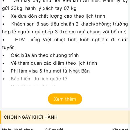
• Vé máy bay khứ hồi Vietnam Airlines: Hành lý ký
gửi 23kg, hành lý xách tay 07 kg
• Xe đưa đón chất lượng cao theo lịch trình
• Khách sạn 3 sao tiêu chuẩn 2 khách/phòng; trường
hợp lẻ người ngủ ghép 3 (trẻ em ngủ chung với bố mẹ)
• HDV Tiếng Việt nhiệt tình, kinh nghiệm đi suốt
tuyến
• Các bữa ăn theo chương trình
• Vé tham quan các điểm theo lịch trình
• Phí làm visa & thư mời từ Nhật Bản
• Bảo hiểm du lịch quốc tế
• Quà tặng mũ du lịch
Không bao gồm:
Xem thêm
❖ Tip cho hướng dẫn và lái xe (bắt buộc theo thông
CHỌN NGÀY KHỞI HÀNH
lệ quốc tế): 42USD/khách/tour
❖ Chi phí cá nhân, đồ uống
Ngày khởi hành
Số người
Kinh phí