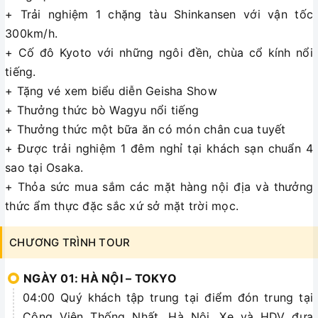
+ Trải nghiệm 1 chặng tàu Shinkansen với vận tốc
300km/h.
+ Cố đô Kyoto với những ngôi đền, chùa cổ kính nổi
tiếng.
+ Tặng vé xem biểu diễn Geisha Show
+ Thưởng thức bò Wagyu nổi tiếng
+ Thưởng thức một bữa ăn có món chân cua tuyết
+ Được trải nghiệm 1 đêm nghỉ tại khách sạn chuẩn 4
sao tại Osaka.
+ Thỏa sức mua sắm các mặt hàng nội địa và thưởng
thức ẩm thực đặc sắc xứ sở mặt trời mọc.
CHƯƠNG TRÌNH TOUR
NGÀY 01: HÀ NỘI – TOKYO
04:00 Quý khách tập trung tại điểm đón trung tại
Công Viên Thống Nhất, Hà Nội. Xe và HDV đưa