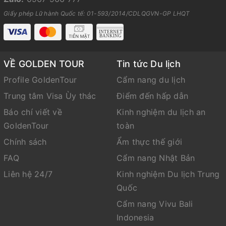
Giấy phép Lữ hành Quốc tế: 01-593/2014/CDLQGVN-GP LHQT
VỀ GOLDEN TOUR
Tin tức Du lịch
Profile GoldenTour
Cẩm nang du lịch
Trung tâm Visa Ùy thác
Điểm đến hấp dẫn
Báo chí viết về
Kinh nghiệm du lịch an
GoldenTour
toàn
Chính sách
Ẩm thực thế giới
FAQ
Cẩm nang Nhật Bản
Liên hệ 24/7
Kinh nghiệm Du lịch Trung
Quốc
Cẩm nang Vivu Bali
Indonesia