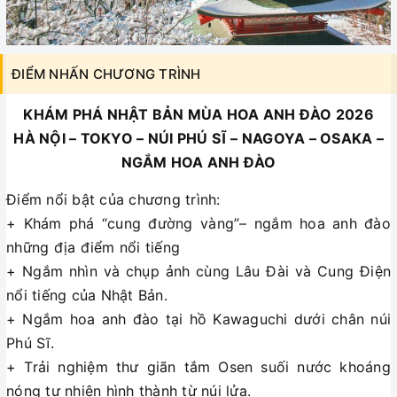
ĐIỂM NHẤN CHƯƠNG TRÌNH
KHÁM PHÁ NHẬT BẢN MÙA HOA ANH ĐÀO 2026
HÀ NỘI – TOKYO – NÚI PHÚ SĨ – NAGOYA – OSAKA –
NGẮM HOA ANH ĐÀO
Điểm nổi bật của chương trình:
+ Khám phá “cung đường vàng”– ngắm hoa anh đào
những địa điểm nổi tiếng
+ Ngắm nhìn và chụp ảnh cùng Lâu Đài và Cung Điện
nổi tiếng của Nhật Bản.
+ Ngắm hoa anh đào tại hồ Kawaguchi dưới chân núi
Phú Sĩ.
+ Trải nghiệm thư giãn tắm Osen suối nước khoáng
nóng tự nhiên hình thành từ núi lửa.