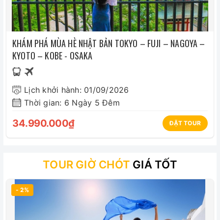
KHÁM PHÁ MÙA HÈ NHẬT BẢN TOKYO – FUJI – NAGOYA –
KYOTO – KOBE - OSAKA
Lịch khởi hành: 01/09/2026
Thời gian: 6 Ngày 5 Đêm
34.990.000₫
ĐẶT TOUR
TOUR GIỜ CHÓT
GIÁ TỐT
- 2%