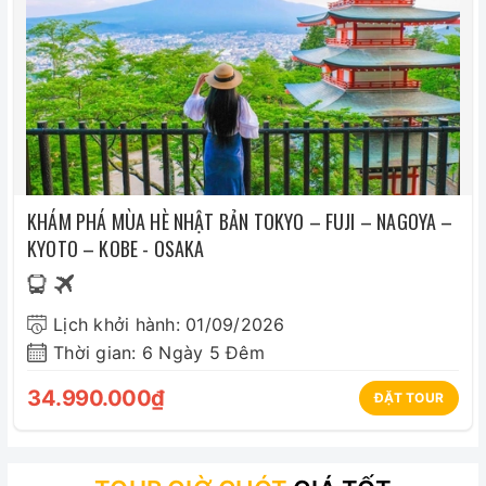
 Chi phí cá nhân: nước uống, giặt ủi, hành lý quá
cước, điện thoại, chụp hình…
 Các chi phí khác không nằm trong mục bao gồm.
KHÁM PHÁ MÙA HÈ NHẬT BẢN TOKYO – FUJI – NAGOYA –
KYOTO – KOBE - OSAKA
Lịch khởi hành: 01/09/2026
Thời gian: 6 Ngày 5 Đêm
34.990.000₫
ĐẶT TOUR