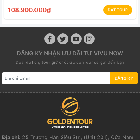
108.900.000₫
ĐẶT TOUR
ĐĂNG KÝ NHẬN ƯU ĐÃI TỪ VIVU NOW
Deal du lịch, tour giờ chót GoldenTour sẽ gửi đến bạn
ĐĂNG KÝ
Địa chỉ:
25 Trương Hán Siêu Str., (Unit 201), Cửa Nam