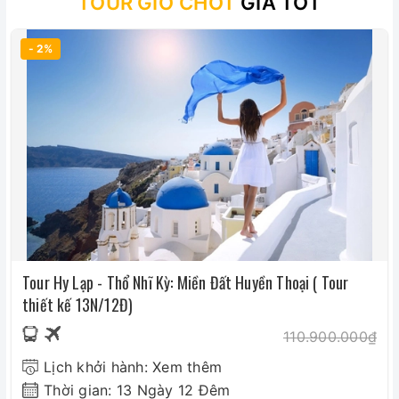
TOUR GIỜ CHÓT
GIÁ TỐT
- 2%
Tour Hy Lạp - Thổ Nhĩ Kỳ: Miền Đất Huyền Thoại ( Tour
thiết kế 13N/12Đ)
110.900.000₫
Lịch khởi hành: Xem thêm
Thời gian: 13 Ngày 12 Đêm