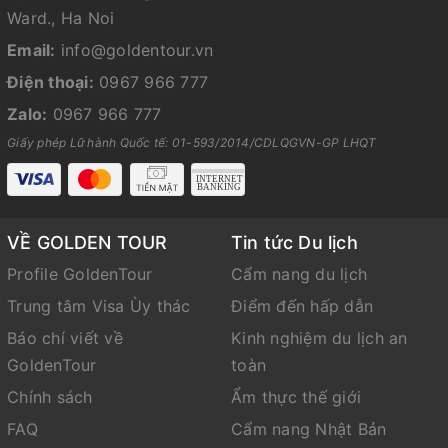
Ward., Ha Noi
Email:
info@goldentour.vn
Điện thoại:
0967 966 777
Zalo:
0967 966 777
Giấy phép Lữ hành Quốc tế: 01-593/2014/CDLQGVN-GP LHQT
VỀ GOLDEN TOUR
Tin tức Du lịch
Profile GoldenTour
Cẩm nang du lịch
Trung tâm Visa Ùy thác
Điểm đến hấp dẫn
Báo chí viết về
Kinh nghiệm du lịch an
GoldenTour
toàn
Chính sách
Ẩm thực thế giới
FAQ
Cẩm nang Nhật Bản