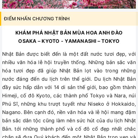
ĐIỂM NHẤN CHƯƠNG TRÌNH
KHÁM PHÁ NHẬT BẢN MÙA HOA ANH ĐÀO
OSAKA – KYOTO - YAMANASHI – TOKYO
Nhật Bản được biết đến là một đất nước tươi đẹp, với
nhiều văn hóa lễ hội truyền thống. Những bản sắc văn
hóa tươi đẹp đã giúp Nhật Bản lọt vào trong những
nước đáng đến du lịch trên thế giới. Du lịch Nhật Bản
đầy sức hấp dẫn với 14 di sản thế giới, bao gồm thành
Himeji, cố đô Kyoto, các thành phố Tokyo và Nara, núi
Phú Sĩ, những khu trượt tuyết như Niseko ở Hokkaido,
Nagano. Bên cạnh đó, nền văn hóa và lễ hội mang đậm
bản sắc dân tộc cũng làm nên sức hút của du lịch Nhật
Bản. tới những thành phố và cố đô cổ đẹp nhất chắc
chắn sẽ đưa Quý khách đến một Nhật Bản trọn vẹn và