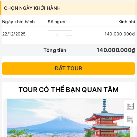
Chi phí cá nhân, hành lý quá cước, điện thoại, giặt ủi,
CHỌN NGÀY KHỞI HÀNH
tham quan ngoài chương trình.
Tips cho tài xế địa phương và hướng dẫn viên
Ngày khởi hành
Số người
Kinh phí
(7USD/người/ngày).
22/12/2025
140.000.000₫
Bảo hiểm du lịch
140.000.000₫
Tổng tiền
ĐẶT TOUR
TOUR CÓ THỂ BẠN QUAN TÂM