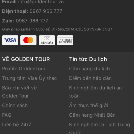
Email:
info@goldentour.vn
Điện thoại:
0967 966 777
Zalo:
0967 966 777
Giấy phép Lữ hành Quốc tế: 01-593/2014/CDLQGVN-GP LHQT
VỀ GOLDEN TOUR
Tin tức Du lịch
Profile GoldenTour
Cẩm nang du lịch
Trung tâm Visa Ùy thác
Điểm đến hấp dẫn
Báo chí viết về
Kinh nghiệm du lịch an
GoldenTour
toàn
Chính sách
Ẩm thực thế giới
FAQ
Cẩm nang Nhật Bản
Liên hệ 24/7
Kinh nghiệm Du lịch Trung
Quốc