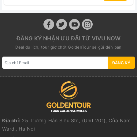
ĐĂNG KÝ NHẬN ƯU ĐÃI TỪ VIVU NOW
Deal du lịch, tour giờ chót GoldenTour sẽ gửi đến bạn
ĐĂNG KÝ
Địa chỉ:
25 Trương Hán Siêu Str., (Unit 201), Cửa Nam
Ward., Ha Noi