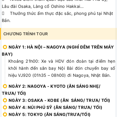
Lâu đài Osaka, Làng cổ Oshino Hakkai…
 Thưởng thức ẩm thực đặc sắc, phong phú tại Nhật
Bản.
CHƯƠNG TRÌNH TOUR
NGÀY 1: HÀ NỘI – NAGOYA (NGHỈ ĐÊM TRÊN MÁY
BAY)
Khoảng 21h00: Xe và HDV đón đoàn tại điểm hẹn
khởi hành đến sân bay Nội Bài đón chuyến bay số
hiệu VJ920 (01h35 – 08h00) đi Nagoya, Nhật Bản.
NGÀY 2: NAGOYA - KYOTO (ĂN SÁNG NHẸ/
TRƯA/ TỐI)
NGÀY 3: OSAKA - KOBE (ĂN SÁNG/ TRƯA/ TỐI)
NGÀY 4: NÚI PHÚ SỸ (ĂN SÁNG/ TRƯA/ TỐI)
NGÀY 5: TOKYO (ĂN SÁNG/TRƯA/TỐI)