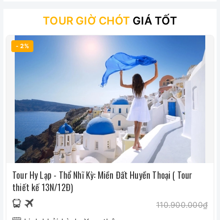
TOUR GIỜ CHÓT
GIÁ TỐT
- 2%
Tour Hy Lạp - Thổ Nhĩ Kỳ: Miền Đất Huyền Thoại ( Tour
thiết kế 13N/12Đ)
110.900.000₫