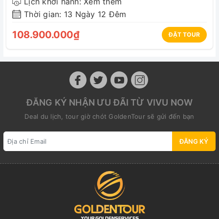
Lịch khởi hành: Xem thêm
Thời gian: 13 Ngày 12 Đêm
108.900.000₫
ĐẶT TOUR
ĐĂNG KÝ NHẬN ƯU ĐÃI TỪ VIVU NOW
Deal du lịch, tour giờ chót GoldenTour sẽ gửi đến bạn
ĐĂNG KÝ