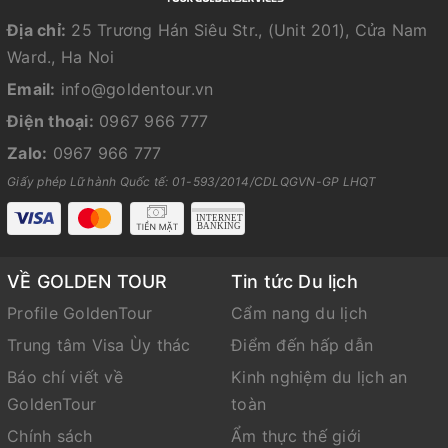
Địa chỉ:
25 Trương Hán Siêu Str., (Unit 201), Cửa Nam
Ward., Ha Noi
Email:
info@goldentour.vn
Điện thoại:
0967 966 777
Zalo:
0967 966 777
Giấy phép Lữ hành Quốc tế: 01-593/2014/CDLQGVN-GP LHQT
VỀ GOLDEN TOUR
Tin tức Du lịch
Profile GoldenTour
Cẩm nang du lịch
Trung tâm Visa Ùy thác
Điểm đến hấp dẫn
Báo chí viết về
Kinh nghiệm du lịch an
GoldenTour
toàn
Chính sách
Ẩm thực thế giới