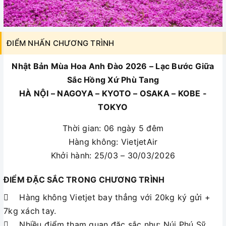
ĐIỂM NHẤN CHƯƠNG TRÌNH
Nhật Bản Mùa Hoa Anh Đào 2026 – Lạc Bước Giữa
Sắc Hồng Xứ Phù Tang
HÀ NỘI – NAGOYA – KYOTO – OSAKA – KOBE -
TOKYO
Thời gian: 06 ngày 5 đêm
Hàng không: VietjetAir
Khởi hành: 25/03 – 30/03/2026
ĐIỂM ĐẶC SẮC TRONG CHƯƠNG TRÌNH
 Hàng không Vietjet bay thẳng với 20kg ký gửi +
7kg xách tay.
 Nhiều điểm tham quan đặc sắc như: Núi Phú Sỹ,