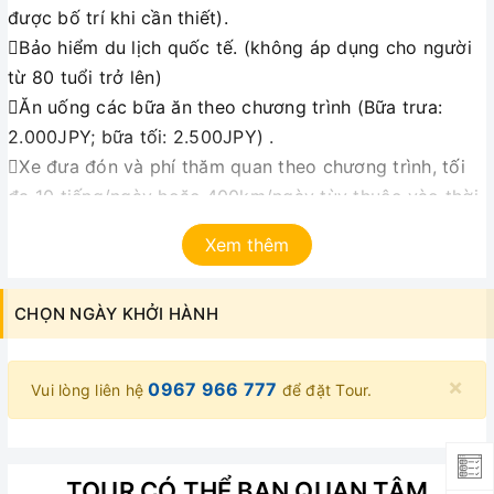
được bố trí khi cần thiết).
Bảo hiểm du lịch quốc tế. (không áp dụng cho người
từ 80 tuổi trở lên)
Ăn uống các bữa ăn theo chương trình (Bữa trưa:
2.000JPY; bữa tối: 2.500JPY) .
Xe đưa đón và phí thăm quan theo chương trình, tối
đa 10 tiếng/ngày hoặc 400km/ngày tùy thuộc vào thời
điểm nào đến trước.
Xem thêm
Hướng dẫn viên nhiệt tình, kinh nghiệm suốt tuyến.
Nước suối 01chai/người/ngày
CHỌN NGÀY KHỞI HÀNH
Thuế VAT
Giá tour không bao gồm:
×
0967 966 777
Vui lòng liên hệ
để đặt Tour.
Hộ chiếu còn hiệu lực 6 tháng tính đến ngày khởi
hành
Phí hành lý quá cước và các chi phí cá nhân khác
TOUR CÓ THỂ BẠN QUAN TÂM