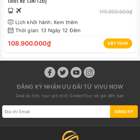
thiết kế 13N/12Đ)
110.900.000₫
Lịch khởi hành: Xem thêm
Thời gian: 13 Ngày 12 Đêm
108.900.000₫
ĐẶT TOUR
ĐĂNG KÝ NHẬN ƯU ĐÃI TỪ VIVU NOW
Deal du lịch, tour giờ chót GoldenTour sẽ gửi đến bạn
ĐĂNG KÝ