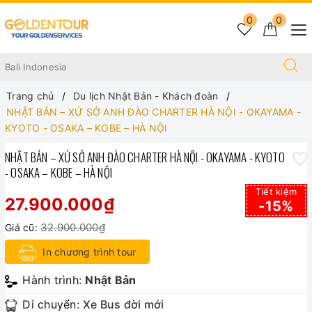
0
0
Trang chủ
Du lịch Nhật Bản - Khách đoàn
NHẬT BẢN – XỨ SỞ ANH ĐÀO CHARTER HÀ NỘI - OKAYAMA -
KYOTO - OSAKA – KOBE – HÀ NỘI
NHẬT BẢN – XỨ SỞ ANH ĐÀO CHARTER HÀ NỘI - OKAYAMA - KYOTO
- OSAKA – KOBE – HÀ NỘI
Tiết kiệm
27.900.000₫
-15%
32.900.000₫
Giá cũ:
In chương trình tour
Hành trình:
Nhật Bản
Di chuyển:
Xe Bus đời mới