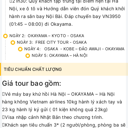
21h30: Quý khách tập trung tại điểm hẹn tại Hà
Nội, xe ô tô và Hướng dẫn viên đón Quý khách khởi
hành ra sân bay Nội Bài. Đáp chuyến bay VN3950
(01:45 – 08:00) đi Okayama.
NGÀY 2: OKAYAMA – KYOTO - OSAKA
NGÀY 3: FREE CITY TOUR - OSAKA
NGÀY 4: OSAKA - KOBE – ĐẢO AWAJI - OKAYAMA
NGÀY 5: OKAYAMA – HÀ NỘI
TIÊU CHUẨN CHẤT LƯỢNG
Giá tour bao gồm:
Vé máy bay khứ hồi Hà Nội – OKAYAMA – Hà Nội
hàng không Vietnam airlines 10kg hành lý xách tay và
23 kg hành lý ký gửi ( 01 kiện không quá 23kg)
Visa nhập cảnh Nhật Bản theo chương trình.
Khách sạn tiêu chuẩn 3* (2 người/phòng, phòng ba sẽ