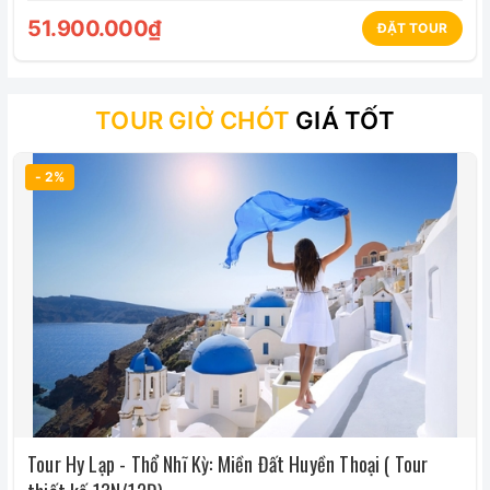
51.900.000₫
ĐẶT TOUR
TOUR GIỜ CHÓT
GIÁ TỐT
- 2%
Tour Hy Lạp - Thổ Nhĩ Kỳ: Miền Đất Huyền Thoại ( Tour