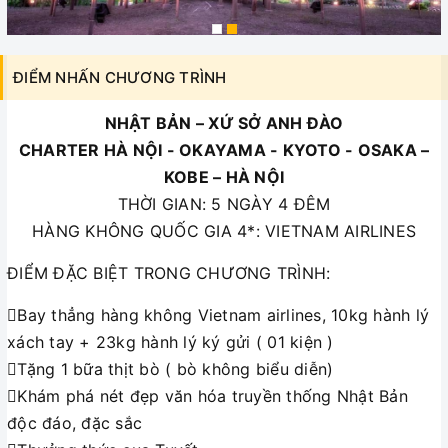
ĐIỂM NHẤN CHƯƠNG TRÌNH
NHẬT BẢN – XỨ SỞ ANH ĐÀO
CHARTER HÀ NỘI - OKAYAMA - KYOTO - OSAKA –
KOBE – HÀ NỘI
THỜI GIAN: 5 NGÀY 4 ĐÊM
HÀNG KHÔNG QUỐC GIA 4*: VIETNAM AIRLINES
ĐIỂM ĐẶC BIỆT TRONG CHƯƠNG TRÌNH:
Bay thẳng hàng không Vietnam airlines, 10kg hành lý
xách tay + 23kg hành lý ký gửi ( 01 kiện )
Tặng 1 bữa thịt bò ( bò không biểu diễn)
Khám phá nét đẹp văn hóa truyền thống Nhật Bản
độc đáo, đặc sắc