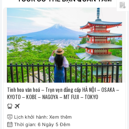
Tiền bồi dưỡng cho hướng dẫn viên + lái xe (35
USD/người)
Phụ phí phòng đơn 5.000.000vnđ/người
Visa nhập cảnh Việt Nam dành cho khách mang hộ
chiếu nước ngoài : 1.161.000 VNĐ/lần/khách
Phí quá giờ cho lái xe tại Nhật Bản ( lưu ý: giờ làm
việc của lái xe bên Nhật Bản là 10h/ ngày)
Tinh hoa văn hoá – Trọn vẹn đẳng cấp HÀ NỘI – OSAKA –
KYOTO – KOBE – NAGOYA – MT FUJI – TOKYO
Lịch khởi hành: Xem thêm
Thời gian: 6 Ngày 5 Đêm