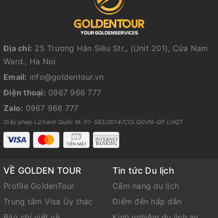
Địa chỉ:
25 Trương Hán Siêu Str., (Unit 201), Cửa Nam
Ward., Ha Noi
Email:
info@goldentour.vn
Điện thoại:
0967 966 777
Zalo:
0967 966 777
Giấy phép Lữ hành Quốc tế: 01-593/2014/CDLQGVN-GP LHQT
VỀ GOLDEN TOUR
Tin tức Du lịch
Profile GoldenTour
Cẩm nang du lịch
Trung tâm Visa Ùy thác
Điểm đến hấp dẫn
Báo chí viết về
Kinh nghiệm du lịch an