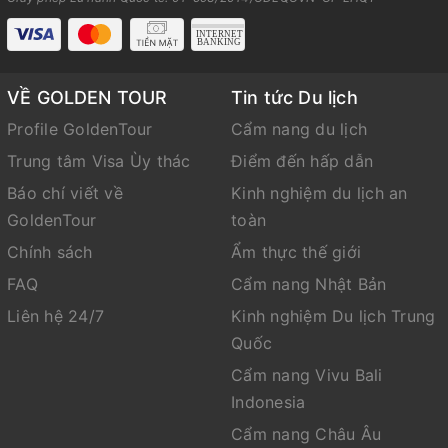
VỀ GOLDEN TOUR
Tin tức Du lịch
Profile GoldenTour
Cẩm nang du lịch
Trung tâm Visa Ùy thác
Điểm đến hấp dẫn
Báo chí viết về
Kinh nghiệm du lịch an
GoldenTour
toàn
Chính sách
Ẩm thực thế giới
FAQ
Cẩm nang Nhật Bản
Liên hệ 24/7
Kinh nghiệm Du lịch Trung
Quốc
Cẩm nang Vivu Bali
Indonesia
Cẩm nang Châu Âu