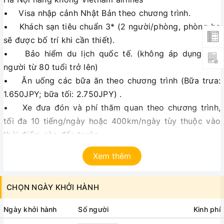
• Visa nhập cảnh Nhật Bản theo chương trình.
• Khách sạn tiêu chuẩn 3* (2 người/phòng, phòng ba
sẽ được bố trí khi cần thiết).
• Bảo hiểm du lịch quốc tế. (không áp dụng cho
người từ 80 tuổi trở lên)
• Ăn uống các bữa ăn theo chương trình (Bữa trưa:
1.650JPY; bữa tối: 2.750JPY) .
• Xe đưa đón và phí thăm quan theo chương trình,
tối đa 10 tiếng/ngày hoặc 400km/ngày tùy thuộc vào
thời điểm nào đến trước.
• Hướng dẫn viên nhiệt tình, kinh nghiệm suốt tuyến.
Xem thêm
• Nước suối 01chai/người/ngày
• Thuế VAT
CHỌN NGÀY KHỞI HÀNH
Giá tour không bao gồm:
Ngày khởi hành
Số người
Kinh phí
• Hộ chiếu còn hiệu lực 6 tháng tính đến ngày khởi