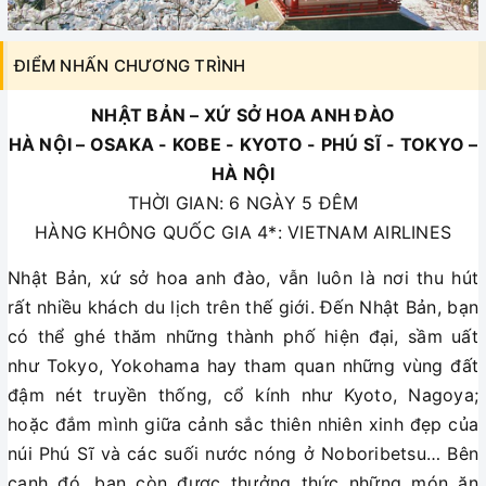
ĐIỂM NHẤN CHƯƠNG TRÌNH
NHẬT BẢN – XỨ SỞ HOA ANH ĐÀO
HÀ NỘI – OSAKA - KOBE - KYOTO - PHÚ SĨ - TOKYO –
HÀ NỘI
THỜI GIAN: 6 NGÀY 5 ĐÊM
HÀNG KHÔNG QUỐC GIA 4*: VIETNAM AIRLINES
Nhật Bản, xứ sở hoa anh đào, vẫn luôn là nơi thu hút
rất nhiều khách du lịch trên thế giới. Đến Nhật Bản, bạn
có thể ghé thăm những thành phố hiện đại, sầm uất
như Tokyo, Yokohama hay tham quan những vùng đất
đậm nét truyền thống, cổ kính như Kyoto, Nagoya;
hoặc đắm mình giữa cảnh sắc thiên nhiên xinh đẹp của
núi Phú Sĩ và các suối nước nóng ở Noboribetsu… Bên
cạnh đó, bạn còn được thưởng thức những món ăn