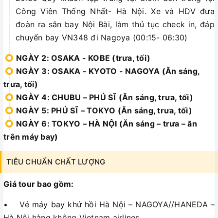
Công Viên Thống Nhất- Hà Nội. Xe và HDV đưa
đoàn ra sân bay Nội Bài, làm thủ tục check in, đáp
chuyến bay VN348 đi Nagoya (00:15- 06:30)
NGÀY 2: OSAKA - KOBE (trưa, tối)
NGÀY 3: OSAKA - KYOTO - NAGOYA (Ăn sáng,
trưa, tối)
NGÀY 4: CHUBU – PHÚ SĨ (Ăn sáng, trưa, tối)
NGÀY 5: PHÚ SĨ – TOKYO (Ăn sáng, trưa, tối)
NGÀY 6: TOKYO – HÀ NỘI (Ăn sáng – trưa – ăn
trên máy bay)
TIÊU CHUẨN CHẤT LƯỢNG
Giá tour bao gồm:
• Vé máy bay khứ hồi Hà Nội – NAGOYA//HANEDA –
Hà Nội hàng không Vietnam airlines