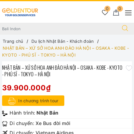
0
0
Trang chủ
Du lịch Nhật Bản - Khách đoàn
NHẬT BẢN – XỨ SỞ HOA ANH ĐÀO HÀ NỘI – OSAKA - KOBE -
KYOTO - PHÚ SĨ - TOKYO – HÀ NỘI
NHẬT BẢN – XỨ SỞ HOA ANH ĐÀO HÀ NỘI – OSAKA - KOBE - KYOTO
- PHÚ SĨ - TOKYO – HÀ NỘI
39.900.000₫
In chương trình tour
Hành trình:
Nhật Bản
Di chuyển:
Xe Bus đời mới
Di chuyển:
Vietnam Airlines