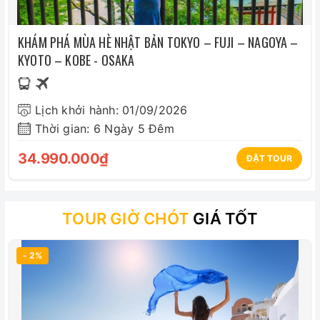
KHÁM PHÁ MÙA HÈ NHẬT BẢN TOKYO – FUJI – NAGOYA –
KYOTO – KOBE - OSAKA
Lịch khởi hành: 01/09/2026
Thời gian: 6 Ngày 5 Đêm
34.990.000₫
ĐẶT TOUR
TOUR GIỜ CHÓT
GIÁ TỐT
- 2%