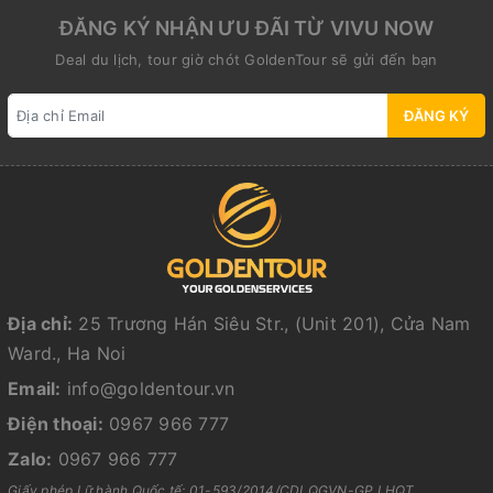
ĐĂNG KÝ NHẬN ƯU ĐÃI TỪ VIVU NOW
Deal du lịch, tour giờ chót GoldenTour sẽ gửi đến bạn
ĐĂNG KÝ
Địa chỉ:
25 Trương Hán Siêu Str., (Unit 201), Cửa Nam
Ward., Ha Noi
Email:
info@goldentour.vn
Điện thoại:
0967 966 777
Zalo:
0967 966 777
Giấy phép Lữ hành Quốc tế: 01-593/2014/CDLQGVN-GP LHQT