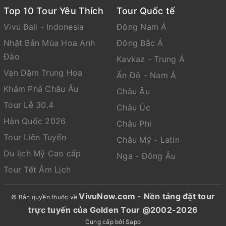
sự cố nào xảy ra trên tour Công Ty du lịch sẽ
Top 10 Tour Yêu Thích
Tour Quốc tế
không chịu trách nhiệm. Công ty du lịch được miễn
Vivu Bali - Indonesia
Đông Nam Á
trừ trách nhiệm bảo hiểm đối với khách hàng từ 70
Nhật Bản Mùa Hoa Anh
Đông Bắc Á
tuổi trở lên.
Đào
Kavkaz - Trung Á
Đối với phụ nữ mang thai trên 27 tuần tuổi, phải có
Vạn Dặm Trung Hoa
Ấn Độ - Nam Á
giấy khám sức khỏe của cơ quan y tế cho thẩm
Khám Phá Châu Âu
Châu Âu
quyền xác nhận đủ điều kiện sức khỏe để đi du lịch
Tour Lễ 30.4
và tuân thủ theo hướng dẫn của hãng hàng không.
Châu Úc
Trường hợp trẻ em đi với người nhà (không phải Bố
Hàn Quốc 2026
Châu Phi
Mẹ) phải nộp kèm giấy ủy quyền được chính quyền
Tour Liên Tuyến
Châu Mỹ - Latin
địa phương xác nhận (do Bố Mẹ ủy quyền dắt đi
Du lịch Mỹ Cao cấp
Nga - Đông Âu
tour).
Tour Tết Âm Lịch
Chú ý trong quá trình thực hiện tour:
Hành trình hoặc dịch vụ có thể thay đổi theo tình
VivuNow.com - Nền tảng đặt tour
© Bản quyền thuộc về
hình thực tế nhưng vẫn đảm bảo đầy đủ các điểm
trực tuyến của Golden Tour @2002-2026
tham quan và dùng dịch vụ tương đương hoặc cao
Cung cấp bởi
Sapo