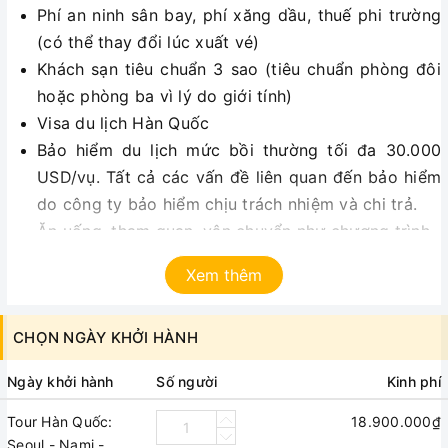
Phí an ninh sân bay, phí xăng dầu, thuế phi trường
(có thể thay đổi lúc xuất vé)
Khách sạn tiêu chuẩn 3 sao (tiêu chuẩn phòng đôi
hoặc phòng ba vì lý do giới tính)
Visa du lịch Hàn Quốc
Bảo hiểm du lịch mức bồi thường tối đa 30.000
USD/vụ. Tất cả các vấn đề liên quan đến bảo hiểm
do công ty bảo hiểm chịu trách nhiệm và chi trả.
Ăn uống, tham quan, vận chuyển như chương trình.
Hướng dẫn viên kinh nghiệm, nhiệt tình.
Xem thêm
Quà tặng: Mũ du lịch thời trang.
GIÁ KHÔNG BAO GỒM:
CHỌN NGÀY KHỞI HÀNH
Hộ chiếu (còn giá trị ít nhất 06 tháng tính đến ngày
về Việt Nam)
Ngày khởi hành
Số người
Kinh phí
Tham quan ngoài chương trình, chi phí cá nhân,
Tour Hàn Quốc:
18.900.000₫
hành lý quá cước, giặt ủi, điện thoại ….
Seoul - Nami -