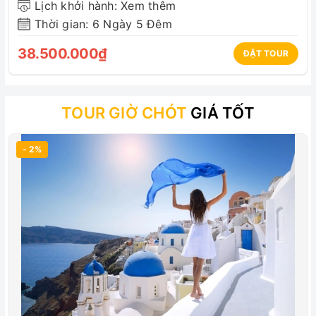
Lịch khởi hành: Xem thêm
Phụ phí vé máy bay lẻ nếu đi hoặc về khác ngày.
Thời gian: 6 Ngày 5 Đêm
Trẻ em:
38.500.000₫
ĐẶT TOUR
Trẻ em duới 10 tuổi không chiếm giường, ngủ
chung cha mẹ, yêu cầu giường riêng tính như người
TOUR GIỜ CHÓT
GIÁ TỐT
lớn
Trẻ em từ 10 tuổi tính như người lớn.
- 2%
Trẻ em cần có hộ chiếu riêng hoặc hộ chiếu đi
cùng bố mẹ. Trẻ em dưới 18 tuổi không đi cùng bố
mẹ phải có giấy ủy quyền hợp pháp
Lưu ý:
Kinh phí trên áp dụng cho khách hàng mang hộ
chiếu Việt nam (hộ chiếu có giá trị 6 tháng). Khách
mang hộ chiếu nước ngoài, vui lòng kiểm tra lại.