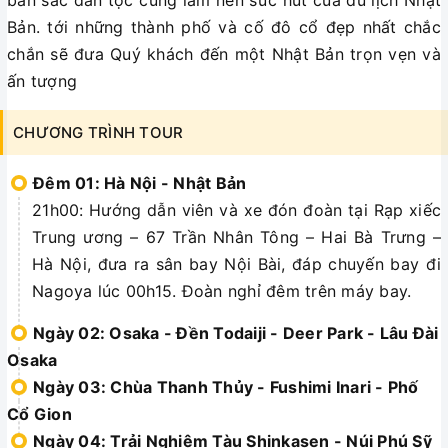
bản sắc dân tộc cũng làm nên sức hút của du lịch Nhật
Bản. tới những thành phố và cố đô cổ đẹp nhất chắc
chắn sẽ đưa Quý khách đến một Nhật Bản trọn vẹn và
ấn tượng
CHƯƠNG TRÌNH TOUR
Đêm 01: Hà Nội - Nhật Bản
21h00: Hướng dẫn viên và xe đón đoàn tại Rạp xiếc
Trung ương – 67 Trần Nhân Tông – Hai Bà Trưng –
Hà Nội, đưa ra sân bay Nội Bài, đáp chuyến bay đi
Nagoya lúc 00h15. Đoàn nghỉ đêm trên máy bay.
Ngày 02: Osaka - Đền Todaiji - Deer Park - Lâu Đài
Osaka
Ngày 03: Chùa Thanh Thủy - Fushimi Inari - Phố
Cổ Gion
Ngày 04: Trải Nghiệm Tàu Shinkasen - Núi Phú Sỹ