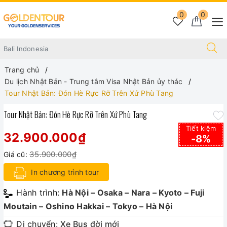
0
0
Trang chủ
Du lịch Nhật Bản - Trung tâm Visa Nhật Bản ủy thác
Tour Nhật Bản: Đón Hè Rực Rỡ Trên Xứ Phù Tang
Tour Nhật Bản: Đón Hè Rực Rỡ Trên Xứ Phù Tang
Tiết kiệm
32.900.000₫
-8%
35.900.000₫
Giá cũ:
In chương trình tour
Hành trình:
Hà Nội – Osaka – Nara – Kyoto – Fuji
Moutain – Oshino Hakkai – Tokyo – Hà Nội
Di chuyển:
Xe Bus đời mới