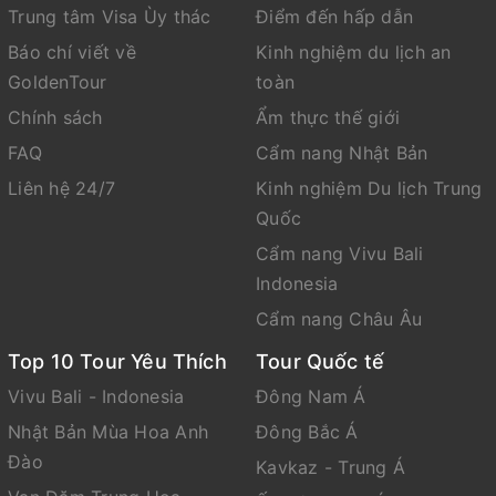
khách sẽ được hoàn lại nguyên vẹn ngay sau khi
Trung tâm Visa Ùy thác
Điểm đến hấp dẫn
Quý khách trở về Việt Nam và lên trình diện cơ
Báo chí viết về
Kinh nghiệm du lịch an
quan hữu quan đầy đủ.
GoldenTour
toàn
Chính sách
Ẩm thực thế giới
FAQ
Cẩm nang Nhật Bản
Liên hệ 24/7
Kinh nghiệm Du lịch Trung
Quốc
Cẩm nang Vivu Bali
Indonesia
Cẩm nang Châu Âu
Top 10 Tour Yêu Thích
Tour Quốc tế
Vivu Bali - Indonesia
Đông Nam Á
Nhật Bản Mùa Hoa Anh
Đông Bắc Á
Đào
Kavkaz - Trung Á