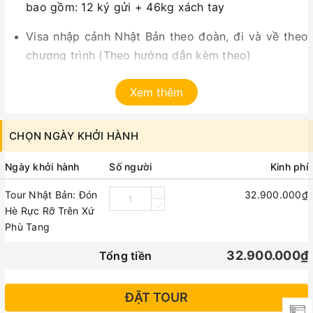
bao gồm: 12 ký gửi + 46kg xách tay
Visa nhập cảnh Nhật Bản theo đoàn, đi và về theo
chương trình (Theo hướng dẫn kèm theo)
Khách sạn 4 sao tiêu chuẩn Nhật Bản (phòng 2
Xem thêm
người, lẻ nam – nữ ngủ phòng 3 )
Các bữa ăn mức cao theo chương trình với ẩm
CHỌN NGÀY KHỞI HÀNH
thực Nhật Bản tại khách sạn hoặc nhà hàng.
Ngày khởi hành
Số người
Kinh phí
Xe ô tô du lịch máy lạnh đời mới tại Nhật Bản và
Tour Nhật Bản: Đón
32.900.000₫
Việt Nam
Hè Rực Rỡ Trên Xứ
Phù Tang
Nước uống trên xe trong quá trình thăm quan
32.900.000₫
Tổng tiền
Bảo hiểm du lịch Pacific Cross có giá trị bảo hiểm
trên toàn cầu 24h/24h mức 30.000 USD trong suốt
thời gian ở tại nước ngoài kể cả hành lý, chi trả y tế
ĐẶT TOUR