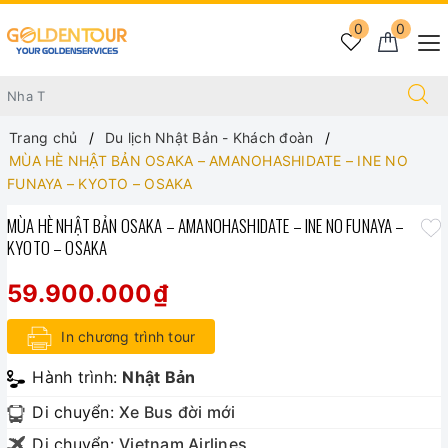
0
0
Trang chủ
Du lịch Nhật Bản - Khách đoàn
MÙA HÈ NHẬT BẢN OSAKA – AMANOHASHIDATE – INE NO
FUNAYA – KYOTO – OSAKA
MÙA HÈ NHẬT BẢN OSAKA – AMANOHASHIDATE – INE NO FUNAYA –
KYOTO – OSAKA
59.900.000₫
In chương trình tour
Hành trình:
Nhật Bản
Di chuyển:
Xe Bus đời mới
Di chuyển:
Vietnam Airlines