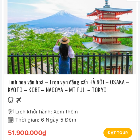
• Visa nhập cảnh lại VN với khách Việt Kiều, Ngoại
quốc
• Thuế VAT
Tinh hoa văn hoá – Trọn vẹn đẳng cấp HÀ NỘI – OSAKA –
KYOTO – KOBE – NAGOYA – MT FUJI – TOKYO
Lịch khởi hành: Xem thêm
Thời gian: 6 Ngày 5 Đêm
51.900.000₫
ĐẶT TOUR