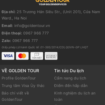
Địa chỉ:
25 Trương Hán Siêu Str., (Unit 201), Cửa Nam
Ward., Ha Noi
Email:
info@goldentour.vn
Điện thoại:
0967 966 777
Zalo:
0967 966 777
Giấy phép Lữ hành Quốc tế: 01-593/2014/CDLQGVN-GP LHQT
VỀ GOLDEN TOUR
Tin tức Du lịch
Profile GoldenTour
Cẩm nang du lịch
Trung tâm Visa Ùy thác
Điểm đến hấp dẫn
Báo chí viết về
Kinh nghiệm du lịch an
GoldenTour
toàn