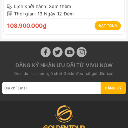
Lịch khởi hành: Xem thêm
Thời gian: 13 Ngày 12 Đêm
108.900.000₫
ĐẶT TOUR
ĐĂNG KÝ NHẬN ƯU ĐÃI TỪ VIVU NOW
Deal du lịch, tour giờ chót GoldenTour sẽ gửi đến bạn
ĐĂNG KÝ