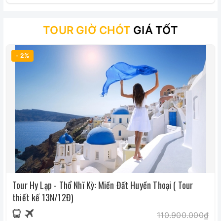
TOUR GIỜ CHÓT
GIÁ TỐT
- 2%
Tour Hy Lạp - Thổ Nhĩ Kỳ: Miền Đất Huyền Thoại ( Tour
thiết kế 13N/12Đ)
110.900.000₫