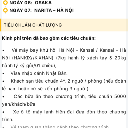
NGÀY 06: OSAKA
NGÀY 07: NARITA – HÀ NỘI
TIÊU CHUẨN CHẤT LƯỢNG
Kinh phí trên đã bao gồm các tiêu chuẩn:
• Vé máy bay khứ hồi Hà Nội – Kansai / Kansai – Hà
Nội (HANKIX//KIXHAN) (7kg hành lý xách tay & 20kg
hành lý ký gửi/01 chiều),
• Visa nhập cảnh Nhật Bản.
• Khách sạn tiêu chuẩn 4*, 2 người/ phòng (nếu đoàn
lẻ nam hoặc nữ sẽ xếp phòng 3 người)
• Các bữa ăn theo chương trình, tiêu chuẩn 5000
yen/khách/bữa
• Xe ô tô máy lạnh hiện đại đưa đón theo chương
trình.
• Vé tham quan thắng cảnh theo chương trình.