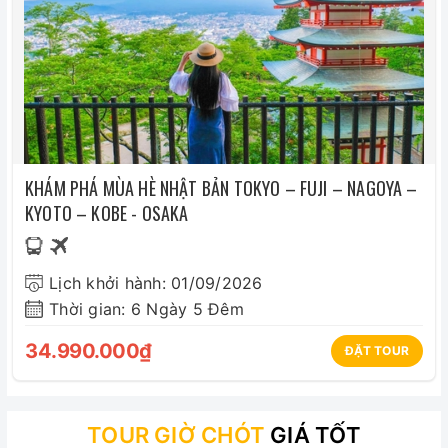
bị hủy hoặc không sử dụng chặng về cũng không được
hoàn do điều kiện của hãng Hàng Không.
+ Trong trường hợp Quý khách chỉ mua dịch vụ tham
quan tại nước ngoài và có giờ bay đến không trùng với
giờ bay của đoàn: Quý khách vui lòng tự túc di chuyển
để nhập đoàn ngày đến và tự túc ra sân bay ngày về.
Bảo hiểm du lịch không bao gồm đối với Quý khách chỉ
KHÁM PHÁ MÙA HÈ NHẬT BẢN TOKYO – FUJI – NAGOYA –
mua dịch vụ tham quan tại nước ngoài (không có vé
KYOTO – KOBE - OSAKA
máy bay xuất phát từ Việt Nam).
Lịch khởi hành: 01/09/2026
Thời gian: 6 Ngày 5 Đêm
34.990.000₫
ĐẶT TOUR
TOUR GIỜ CHÓT
GIÁ TỐT