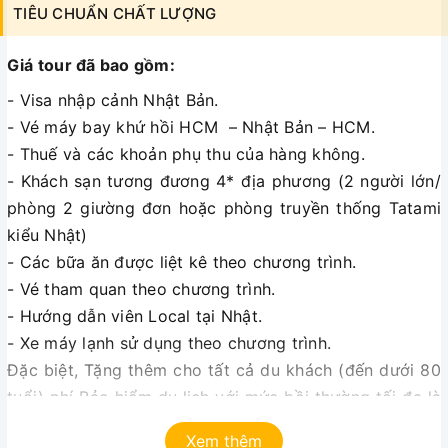
TIÊU CHUẨN CHẤT LƯỢNG
Giá tour đã bao gồm:
- Visa nhập cảnh Nhật Bản.
- Vé máy bay khứ hồi HCM – Nhật Bản – HCM.
- Thuế và các khoản phụ thu của hàng không.
- Khách sạn tương đương 4* địa phương (2 người lớn/
phòng 2 giường đơn hoặc phòng truyền thống Tatami
kiểu Nhật)
- Các bữa ăn được liệt kê theo chương trình.
- Vé tham quan theo chương trình.
- Hướng dẫn viên Local tại Nhật.
- Xe máy lạnh sử dụng theo chương trình.
Đặc biệt, Tặng thêm cho tất cả du khách (đến dưới 80
tuổi) phí Bảo hiểm du lịch với mức bồi thường tối đa là
460.000.000 VNĐ cho nhân mạng và 30.000.000 VNĐ
Xem thêm