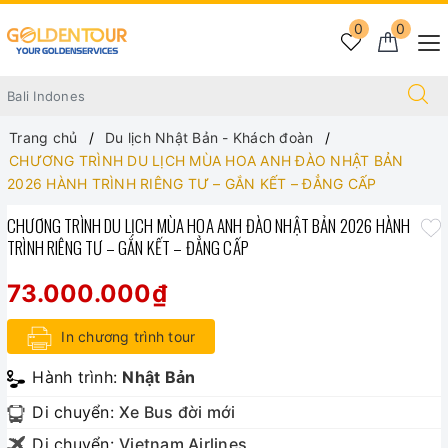
0
0
Trang chủ
Du lịch Nhật Bản - Khách đoàn
CHƯƠNG TRÌNH DU LỊCH MÙA HOA ANH ĐÀO NHẬT BẢN
2026 HÀNH TRÌNH RIÊNG TƯ – GẮN KẾT – ĐẲNG CẤP
CHƯƠNG TRÌNH DU LỊCH MÙA HOA ANH ĐÀO NHẬT BẢN 2026 HÀNH
TRÌNH RIÊNG TƯ – GẮN KẾT – ĐẲNG CẤP
73.000.000₫
In chương trình tour
Hành trình:
Nhật Bản
Di chuyển:
Xe Bus đời mới
Di chuyển:
Vietnam Airlines