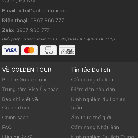
Ward., Ha Noi
Email:
info@goldentour.vn
Điện thoại:
0967 966 777
Zalo:
0967 966 777
Giấy phép Lữ hành Quốc tế: 01-593/2014/CDLQGVN-GP LHQT
VỀ GOLDEN TOUR
Tin tức Du lịch
Profile GoldenTour
Cẩm nang du lịch
Trung tâm Visa Ùy thác
Điểm đến hấp dẫn
Báo chí viết về
Kinh nghiệm du lịch an
GoldenTour
toàn
Chính sách
Ẩm thực thế giới
FAQ
Cẩm nang Nhật Bản
Liên hệ 24/7
Kinh nghiệm Du lịch Trung