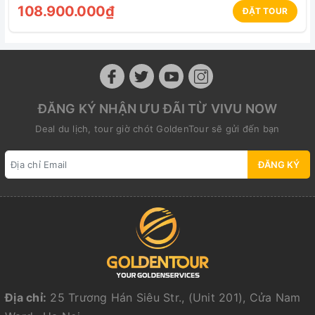
108.900.000₫
ĐẶT TOUR
ĐĂNG KÝ NHẬN ƯU ĐÃI TỪ VIVU NOW
Deal du lịch, tour giờ chót GoldenTour sẽ gửi đến bạn
ĐĂNG KÝ
Địa chỉ:
25 Trương Hán Siêu Str., (Unit 201), Cửa Nam